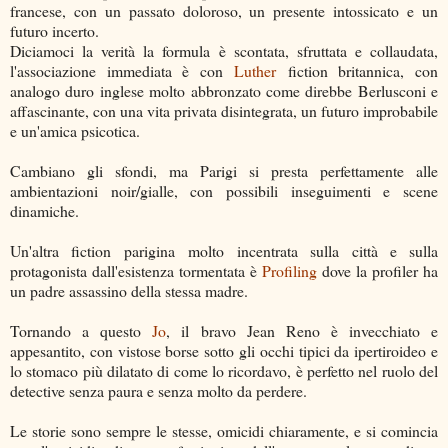
francese, con un passato doloroso, un presente intossicato e un
futuro incerto.
Diciamoci la verità la formula è scontata, sfruttata e collaudata,
l'associazione immediata è con
Luther
fiction britannica, con
analogo duro inglese molto abbronzato come direbbe Berlusconi e
affascinante, con una vita privata disintegrata, un futuro improbabile
e un'amica psicotica.
Cambiano gli sfondi, ma Parigi si presta perfettamente alle
ambientazioni noir/gialle, con possibili inseguimenti e scene
dinamiche.
Un'altra fiction parigina molto incentrata sulla città e sulla
protagonista dall'esistenza tormentata è
Profiling
dove la profiler ha
un padre assassino della stessa madre.
Tornando a questo
Jo
, il bravo Jean Reno è invecchiato e
appesantito, con vistose borse sotto gli occhi tipici da ipertiroideo e
lo stomaco più dilatato di come lo ricordavo, è perfetto nel ruolo del
detective senza paura e senza molto da perdere.
Le storie sono sempre le stesse, omicidi chiaramente, e si comincia