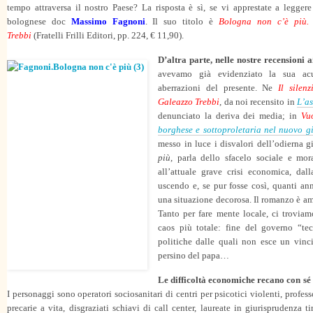
tempo attraversa il nostro Paese? La risposta è sì, se vi apprestate a legger
bolognese doc
Massimo Fagnoni
. Il suo titolo è
Bologna non c’è più. 
Trebbi
(Fratelli Frilli Editori, pp. 224, € 11,90).
D’altra parte, nelle nostre recensioni 
avevamo già evidenziato la sua acut
aberrazioni del presente. Ne
Il silen
Galeazzo Trebbi
, da noi recensito in
L’as
denunciato la deriva dei media; in
Vu
borghese e sottoproletaria nel nuovo 
messo in luce i disvalori dell’odierna 
più
, parla dello sfacelo sociale e mo
all’attuale grave crisi economica, da
uscendo e, se pur fosse così, quanti ann
una situazione decorosa. Il romanzo è am
Tanto per fare mente locale, ci troviam
caos più totale: fine del governo “te
politiche dalle quali non esce un vin
persino del papa…
Le difficoltà economiche recano con sé
I personaggi sono operatori sociosanitari di centri per psicotici violenti, profess
precarie a vita, disgraziati schiavi di call center, laureate in giurisprudenza t