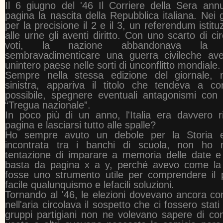
Il 6 giugno del '46 Il Corriere della Sera ann
pagina la nascita della Repubblica italiana. Nei g
per la precisione il 2 e il 3, un referendum istit
alle urne gli aventi diritto. Con uno scarto di ci
voti, la nazione abbandonava la 
sembravadimenticare una guerra civileche ave
unintero paese nelle sorti di unconflitto mondiale.
Sempre nella stessa edizione del giornale, n
sinistra, appariva il titolo che tendeva a co
possibile, spegnere eventuali antagonismi con 
“Tregua nazionale”.
In poco più di un anno, l'Italia era davvero ri
pagina e lasciarsi tutto alle spalle?
Ho sempre avuto un debole per la Storia e
incontrata tra i banchi di scuola, non ho 
tentazione di imparare a memoria delle date e
basta da pagina x a y, perché avevo come la
fosse uno strumento utile per comprendere il p
facile qualunquismo e lefacili soluzioni.
Tornando al '46, le elezioni dovevano ancora co
nell'aria circolava il sospetto che ci fossero stati 
gruppi partigiani non ne volevano sapere di co