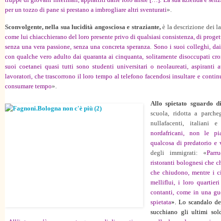
per un tozzo di pane si prestano a imbrogliare altri sventurati
».
Sconvolgente, nella sua lucidità angosciosa e straziante,
è la descrizione dei la
come lui chiacchierano del loro presente privo di qualsiasi consistenza, di progetti f
senza una vera passione, senza una concreta speranza. Sono i suoi colleghi, dai
con qualche vero adulto dai quaranta ai cinquanta, solitamente disoccupati cron
suoi coetanei quasi tutti sono studenti universitari o neolaureati, aspiranti att
lavoratori, che trascorrono il loro tempo al telefono facendosi insultare e cont
consumare tempo
».
Allo spietato sguardo 
scuola, ridotta a parche
nullafacenti, italiani e
nordafricani, non le p
qualcosa di predatorio e 
degli immigrati: «
Parru
ristoranti bolognesi che 
che chiudono, mentre i ci
melliflui, i loro quartier
contanti, come in una gue
spietata
». Lo scandalo de
succhiano gli ultimi sold