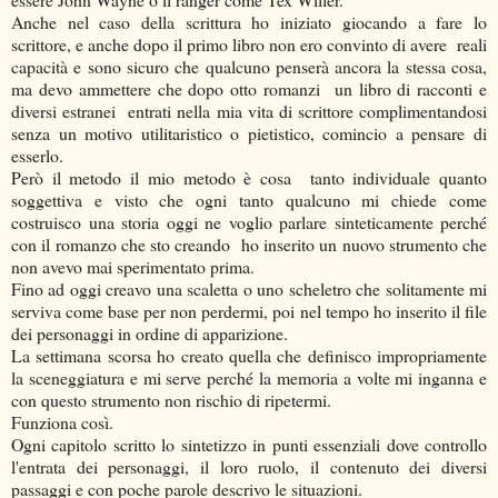
Anche nel caso della scrittura ho iniziato giocando a fare lo
scrittore, e anche dopo il primo libro non ero convinto di avere reali
capacità e sono sicuro che qualcuno penserà ancora la stessa cosa,
ma devo ammettere che dopo otto romanzi un libro di racconti e
diversi estranei entrati nella mia vita di scrittore complimentandosi
senza un motivo utilitaristico o pietistico, comincio a pensare di
esserlo.
Però il metodo il mio metodo è cosa tanto individuale quanto
soggettiva e visto che ogni tanto qualcuno mi chiede come
costruisco una storia oggi ne voglio parlare sinteticamente perché
con il romanzo che sto creando ho inserito un nuovo strumento che
non avevo mai sperimentato prima.
Fino ad oggi creavo una scaletta o uno scheletro che solitamente mi
serviva come base per non perdermi, poi nel tempo ho inserito il file
dei personaggi in ordine di apparizione.
La settimana scorsa ho creato quella che definisco impropriamente
la sceneggiatura e mi serve perché la memoria a volte mi inganna e
con questo strumento non rischio di ripetermi.
Funziona così.
Ogni capitolo scritto lo sintetizzo in punti essenziali dove controllo
l'entrata dei personaggi, il loro ruolo, il contenuto dei diversi
passaggi e con poche parole descrivo le situazioni.