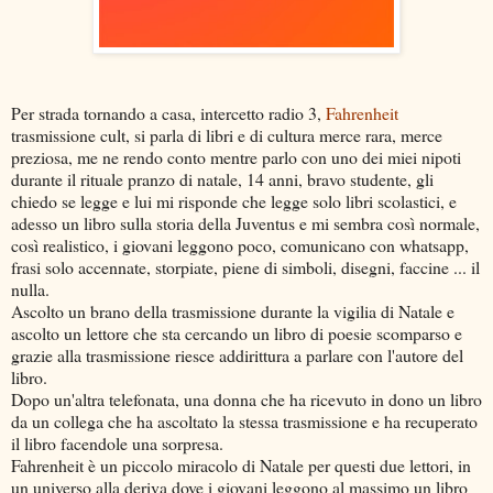
Per strada tornando a casa, intercetto radio 3,
Fahrenheit
trasmissione cult, si parla di libri e di cultura merce rara, merce
preziosa, me ne rendo conto mentre parlo con uno dei miei nipoti
durante il rituale pranzo di natale, 14 anni, bravo studente, gli
chiedo se legge e lui mi risponde che legge solo libri scolastici, e
adesso un libro sulla storia della Juventus e mi sembra così normale,
così realistico, i giovani leggono poco, comunicano con whatsapp,
frasi solo accennate, storpiate, piene di simboli, disegni, faccine ... il
nulla.
Ascolto un brano della trasmissione durante la vigilia di Natale e
ascolto un lettore che sta cercando un libro di poesie scomparso e
grazie alla trasmissione riesce addirittura a parlare con l'autore del
libro.
Dopo un'altra telefonata, una donna che ha ricevuto in dono un libro
da un collega che ha ascoltato la stessa trasmissione e ha recuperato
il libro facendole una sorpresa.
Fahrenheit è un piccolo miracolo di Natale per questi due lettori, in
un universo alla deriva dove i giovani leggono al massimo un libro