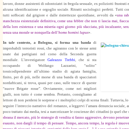
lavoro, donne assistenti di odontoiatri in fregola sessuale, ex poliziotti frustrati 
alcuna identificazione e orgoglio sociale. Ritratti sociologici perfetti. Tutti co
tutti soffocati dal grigiore e dalle ristrettezze quotidiane, avvolti da «
una rab
stanchezza esistenziale definitiva, come una febbre che non ti lascia mai, fiacca
della loro esistenza e una miseria ogni giorno più sfacciata, più incalzante, se
senza una morale se non
quella dell’
homo
homini lupus
».
In tale contesto, a Bologna, si forma una banda
di
improbabili terroristi rossi, che agiranno con le stesse armi
usate dai partigiani nel corso della Seconda guerra
mondiale. L’investigatore
Galeazzo Trebbi
, che si sta
occupando di Wolfango Lazzarini, “solito”
tossicodipendente all’ultimo stadio di agiata famiglia,
finito, per di più, nelle morse di una banda di spacciatori
nordafricani, si trova, quasi per caso, sulle tracce di queste
“nuove Brigate rosse”. Ovviamente, come nei migliori
gialli, non tutto è come sembra. Pertanto, consigliamo al
lettore di non perdersi le sorprese e i molteplici colpi di scena finali. Tuttavia, 
seguire l’intreccio narrativo del romanzo, a leggervi l’amara denuncia sociale,
poco trattato dai media, tesi a narcotizzare le coscienze dei cittadini (o quel che
sbrana il mercato, più le strategie di vendita si fanno aggressive, devono penetra
esausto, non dargli il tempo di pensare. Tempo, ancora tempo, la regola è muover
truppe di giovani interinali, appiattiti dalle loro ansie […]. La sua azienda è senz