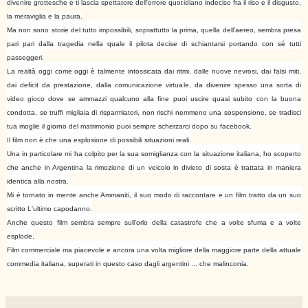
divenire grottesche e ti lascia spettatore dell'orrore quotidiano indeciso fra il riso e il disgusto,
la meraviglia e la paura.
Ma non sono storie del tutto impossibili, soprattutto la prima, quella dell'aereo, sembra presa
pari pari dalla tragedia nella quale il pilota decise di schiantarsi portando con sé tutti
passeggeri.
La realtà oggi come oggi è talmente intossicata dai ritmi, dalle nuove nevrosi, dai falsi miti,
dai deficit da prestazione, dalla comunicazione virtuale, da divenire spesso una sorta di
video gioco dove se ammazzi qualcuno alla fine puoi uscire quasi subito con la buona
condotta, se truffi migliaia di risparmiatori, non rischi nemmeno una sospensione, se tradisci
tua moglie il giorno del matrimonio puoi sempre scherzarci dopo su facebook.
Il film non è che una esplosione di possibili situazioni reali.
Una in particolare mi ha colpito per la sua somiglianza con la situazione italiana, ho scoperto
che anche in Argentina la rimozione di un veicolo in divieto di sosta è trattata in maniera
identica alla nostra.
Mi è tornato in mente anche Ammaniti, il suo modo di raccontare e un film tratto da un suo
scritto L'ultimo capodanno.
Anche questo film sembra sempre sull'orlo della catastrofe che a volte sfuma e a volte
esplode.
Film commerciale ma piacevole e ancora una volta migliore della maggiore parte della attuale
commedia italiana, superati in questo caso
dagli argentini ... che malinconia.