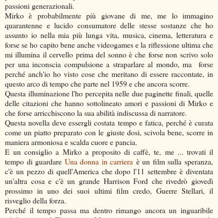
passioni generazionali.
Mirko è probabilmente più giovane di me, me lo immagino
quarantenne e lucido consumatore delle stesse sostanze che ho
assunto io nella mia più lunga vita, musica, cinema, letteratura e
forse se ho capito bene anche videogames e la riflessione ultima che
mi illumina il cervello prima del sonno è che forse non scrivo solo
per una inconscia compulsione a straparlare al mondo, ma forse
perché anch'io ho visto cose che meritano di essere raccontate, in
questo arco di tempo che parte nel 1959 e che ancora scorre.
Questa illuminazione l'ho percepita nelle due paginette finali, quelle
delle citazioni che hanno sottolineato amori e passioni di Mirko e
che forse arricchiscono la sua abilità indiscussa di narratore.
Questa novella deve essergli costata tempo e fatica, perché è curata
come un piatto preparato con le giuste dosi, scivola bene, scorre in
maniera armoniosa e scalda cuore e pancia.
E un consiglio a Mirko a proposito di caffè, te, me ... trovati il
tempo di guardare
Una donna in carriera
è un film sulla speranza,
c'è un pezzo di quell'America che dopo l'11 settembre è diventata
un'altra cosa e c'è un grande Harrison Ford che rivedrò giovedì
prossimo in uno dei suoi ultimi film credo, Guerre Stellari, il
risveglio della forza.
Perché il tempo passa ma dentro rimango ancora un inguaribile