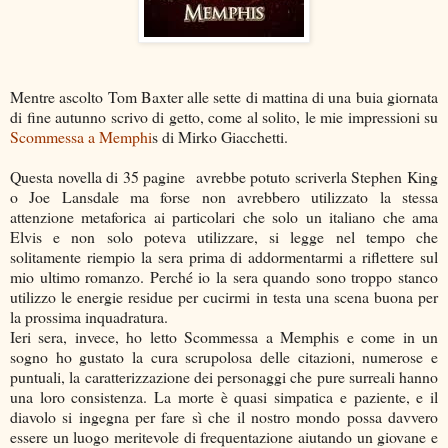
Mentre ascolto Tom Baxter alle sette di mattina di una buia giornata
di fine autunno scrivo di getto, come al solito, le mie impressioni su
Scommessa a Memphi
s di Mirko Giacchetti.
Questa novella di 35 pagine avrebbe potuto scriverla Stephen King
o Joe Lansdale ma forse non avrebbero utilizzato la stessa
attenzione metaforica ai particolari che solo un italiano che ama
Elvis e non solo poteva utilizzare, si legge nel tempo che
solitamente riempio la sera prima di addormentarmi a riflettere sul
mio ultimo romanzo. Perché io la sera quando sono troppo stanco
utilizzo le energie residue per cucirmi in testa una scena buona per
la prossima inquadratura.
Ieri sera, invece, ho letto Scommessa a Memphis e come in un
sogno ho gustato la cura scrupolosa delle citazioni, numerose e
puntuali, la caratterizzazione dei personaggi che pure surreali hanno
una loro consistenza. La morte è quasi simpatica e paziente, e il
diavolo si ingegna per fare sì che il nostro mondo possa davvero
essere un luogo meritevole di frequentazione aiutando un giovane e