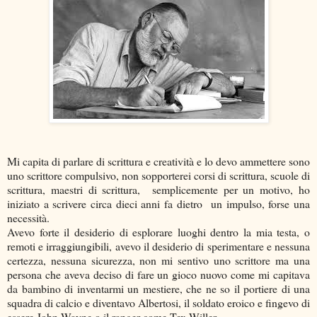
Mi capita di parlare di scrittura e creatività e lo devo ammettere sono
uno scrittore compulsivo, non sopporterei corsi di scrittura, scuole di
scrittura, maestri di scrittura, semplicemente per un motivo, ho
iniziato a scrivere circa dieci anni fa dietro un impulso, forse una
necessità.
Avevo forte il desiderio di esplorare luoghi dentro la mia testa, o
remoti e irraggiungibili, avevo il desiderio di sperimentare e nessuna
certezza, nessuna sicurezza, non mi sentivo uno scrittore ma una
persona che aveva deciso di fare un gioco nuovo come mi capitava
da bambino di inventarmi un mestiere, che ne so il portiere di una
squadra di calcio e diventavo Albertosi, il soldato eroico e fingevo di
essere John Wayne o il ranger come Tex Willer.