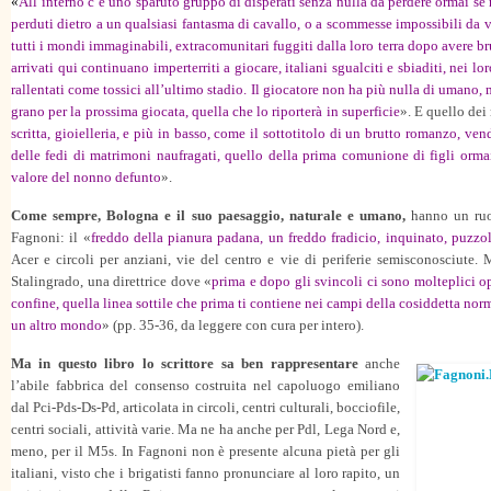
«
All’interno c’è uno sparuto gruppo di disperati senza nulla da perdere ormai se 
perduti dietro a un qualsiasi fantasma di cavallo, o a scommesse impossibili da 
tutti i mondi immaginabili, extracomunitari fuggiti dalla loro terra dopo avere br
arrivati qui continuano imperterriti a giocare, italiani sgualciti e sbiaditi, nei lor
rallentati come tossici all’ultimo stadio. Il giocatore non ha più nulla di umano, 
grano per la prossima giocata, quella che lo riporterà in superficie
». E quello de
scritta, gioielleria, e più in basso, come il sottotitolo di un brutto romanzo, v
delle fedi di matrimoni naufragati, quello della prima comunione di figli ormai
valore del nonno defunto
».
Come sempre, Bologna e il suo paesaggio, naturale e umano,
hanno un ruol
Fagnoni: il «
freddo della pianura padana, un freddo fradicio, inquinato, puzzo
Acer e circoli per anziani, vie del centro e vie di periferie semisconosciute. 
Stalingrado, una direttrice dove «
prima e dopo gli svincoli ci sono molteplici opz
confine, quella linea sottile che prima ti contiene nei campi della cosiddetta norm
un altro mondo
» (pp. 35-36, da leggere con cura per intero).
Ma in questo libro lo scrittore sa ben rappresentare
anche
l’abile fabbrica del consenso costruita nel capoluogo emiliano
dal Pci-Pds-Ds-Pd, articolata in circoli, centri culturali, bocciofile,
centri sociali, attività varie. Ma ne ha anche per Pdl, Lega Nord e,
meno, per il M5s. In Fagnoni non è presente alcuna pietà per gli
italiani, visto che i brigatisti fanno pronunciare al loro rapito, un