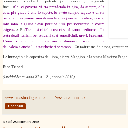
opinionista tv della Rai, potente quanto corrotto, le seguenti
frasi: «
Chi ci governa vi sta prendendo in giro, da sempre, e la
cosa più grave è che lo sapete, lo avete sempre saputo e vi sta
bene, loro vi permettono di evadere, inquinare, uccidere, rubare,
loro sono la giusta classe politica utile per soddisfare le vostre
esigenze
». E «
Trebbi si chiede cosa ci sia di tanto mediocre nella
testa degli italiani per renderli così superficiali, grevi, ignoranti.
L’unica vera cultura del paese, ancora dominante, sembra quella
del calcio e anche lì le porcherie si sprecano
». Un noir triste, doloroso, caratteri
Le immagini
: la copertina del libro, piazza Maggiore e lo stesso Massimo Fagno
Rino Tripodi
(LucidaMente, anno XI, n. 121, gennaio 2016)
www.massimofagnoni.com
Nessun commento:
Condividi
lunedì 28 dicembre 2015