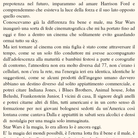
prepotenza nel futuro, imparammo ad amare Harrison Ford e
comprendemmo che esisteva la luce della forza e il suo lato opposto
quello oscuro.
Conoscevamo già la differenza fra bene e male, ma Star Wars
inaugurò una sorta di fede cinematografica che mi ha portato fino ad
oggi e fino a dentro un cinema che solitamente evito guardando
ormai tutto su sky.
Ma ieri tornare al cinema con mia figlia è stato come attraversare il
tempo, come se un solo filo conduttore mi avesse accompagnato
dall'adolescenza alla maturità e bambini festosi a parte e corografie
di contorno, l'atmosfera non era molto diversa dal 77, non c'erano i
cellulari, non c'era la rete, ma l'energia ieri era identica, identiche le
suggestioni, come se alcuni prodotti dell'ingegno umano davvero
abbiano un destino diverso dal solito appiattimento commerciale, e
potrei citare Indiana Jones, i Blues Brothers, Animal house, John
Belushi, Frankenstein Junior, I vicini di casa, Il signore degli anelli
e potrei citarne altri di film, tutti americani e in un certo senso di
formazione per noi giovani bolognesi sedotti da un'America così
lontana come cantava Dalla e appiattiti in sabati sera alcolici e densi
di nostalgia per una magia solo immaginata.
Star Wars è la magia, lo era allora lo è ancora oggi.
E' la magia dei mondi possibili, è l'eterna lotta fra il bene e il male, è