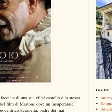
I miei libri
facciata di una sua villa/ castello e lo stesso
Autore e
 bel film di Martone dove un insuperabile
Bologna 
Belva di
'egocentrico Scarpetta, padre dei mai