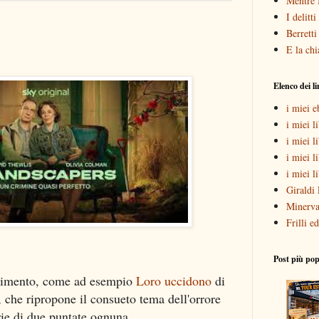
Mentre 
I delitt
Berretti
E la chi
Elenco dei l
i miei 
i miei li
i miei l
i miei l
i miei l
Giraldi 
Minerva
Frilli ed
Post più pop
ttenimento, come ad esempio
Loro uccidono
di
t, che ripropone il consueto tema dell'orrore
rie di due puntate ognuna.