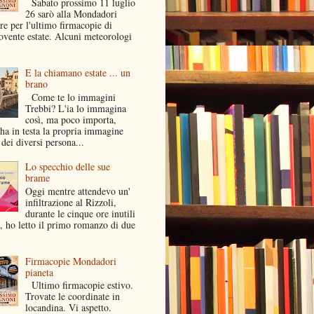
Sabato prossimo 11 luglio
26 sarò alla Mondadori
e per l'ultimo firmacopie di
ovente estate. Alcuni meteorologi
E la chiamano estate ... un
brano
Come te lo immagini
Trebbi? L'ia lo immagina
così, ma poco importa,
ha in testa la propria immagine
dei diversi persona...
Lo specchio delle sue
brame
Oggi mentre attendevo un'
infiltrazione al Rizzoli,
durante le cinque ore inutili
a, ho letto il primo romanzo di due
Firmacopie Mondadori
pianeta
Ultimo firmacopie estivo.
Trovate le coordinate in
locandina. Vi aspetto.