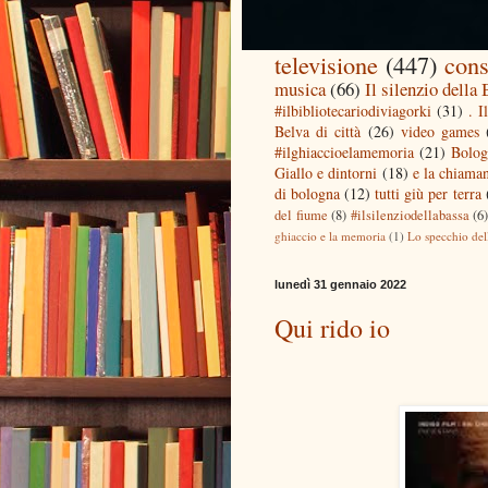
televisione
(447)
cons
musica
(66)
Il silenzio della
#ilbibliotecariodiviagorki
(31)
. I
Belva di città
(26)
video games
#ilghiaccioelamemoria
(21)
Bolog
Giallo e dintorni
(18)
e la chiaman
di bologna
(12)
tutti giù per terra
del fiume
(8)
#ilsilenziodellabassa
(6
ghiaccio e la memoria
(1)
Lo specchio del
lunedì 31 gennaio 2022
Qui rido io