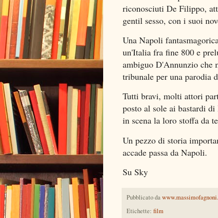
riconosciuti De Filippo, a
gentil sesso, con i suoi nove
Una Napoli fantasmagorica, 
un'Italia fra fine 800 e pr
ambiguo D'Annunzio che nel
tribunale per una parodia d
Tutti bravi, molti attori pa
posto al sole ai bastardi d
in scena la loro stoffa da te
Un pezzo di storia importa
accade passa da Napoli.
Su Sky
Pubblicato da
www.massimofagnoni
Etichette:
film