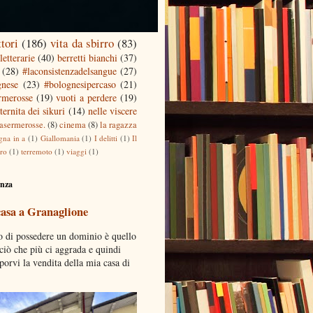
ttori
(186)
vita da sbirro
(83)
letterarie
(40)
berretti bianchi
(37)
(28)
#laconsistenzadelsangue
(27)
gnese
(23)
#bolognesipercaso
(21)
ermerosse
(19)
vuoti a perdere
(19)
ternita dei sikuri
(14)
nelle viscere
casermerosse.
(8)
cinema
(8)
la ragazza
gna in a
(1)
Giallomania
(1)
I delitti
(1)
Il
tro
(1)
terremoto
(1)
viaggi
(1)
enza
casa a Granaglione
o di possedere un dominio è quello
 ciò che più ci aggrada e quindi
porvi la vendita della mia casa di