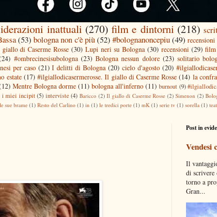
iderazioni inattuali
(270)
film e dintorni
(218)
scri
 Bassa
(53)
bologna non c'è più
(52)
#bolognanoncepiu
(49)
recensioni 
l giallo di Caserme Rosse
(30)
Lupi neri su Bologna
(30)
recensioni
(29)
film
(24)
#ombrecinesisubologna
(23)
Bologna nessun dolore
(23)
solitario bolo
nesi per caso
(21)
I delitti di Bologna
(20)
cielo d'agosto
(20)
#ilgiallodicas
o estate
(17)
#ilgiallodicasermerosse. Il giallo di Caserme Rosse
(14)
la confra
(12)
Mentre Bologna dorme
(11)
bologna all'inferno
(11)
burnout
(9)
#ilgiallodi
)
i miei incipit
(5)
interviste
(4)
Baricco
(2)
Il giallo di Caserme Rosse
(2)
Simenon
(2)
Bolo
le sue brame
(1)
Resto del Carlino
(1)
in
(1)
le tredici porte
(1)
mK
(1)
serie tv
(1)
sorella
(1)
tea
Post in evid
Vendesi 
Il vantaggi
di scrivere
torno a pro
Gran...