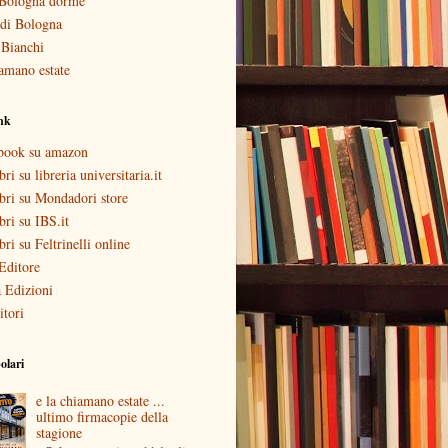
Bologna dorme
i di Bologna
 Bianchi
amano estate
ink
ebook su amazon
bri su libreria universitaria.it
ibri su Mondadori store
ibri su IBS.it
ibri su Feltrinelli online
Editore
 Edizioni
itori
olari
e la chiamano estate ...
ultimo firmacopie della
stagione