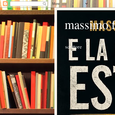
massimo 
scrittore