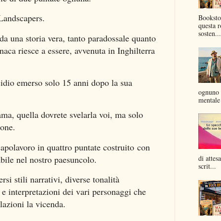
 Landscapers.
Bookstor
questa r
sosten...
da una storia vera, tanto paradossale quanto
naca riesce a essere, avvenuta in Inghilterra
cidio emerso solo 15 anni dopo la sua
ognuno 
mentale 
ma, quella dovrete svelarla voi, ma solo
ione.
apolavoro in quattro puntate costruito con
abile nel nostro paesuncolo.
di attes
scrit...
si stili narrativi, diverse tonalità
 e interpretazioni dei vari personaggi che
lazioni la vicenda.