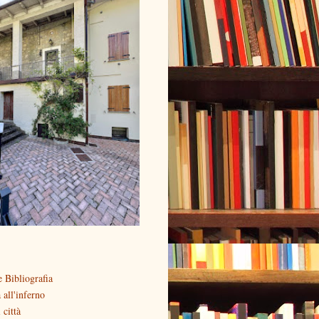
 Bibliografia
all'inferno
 città