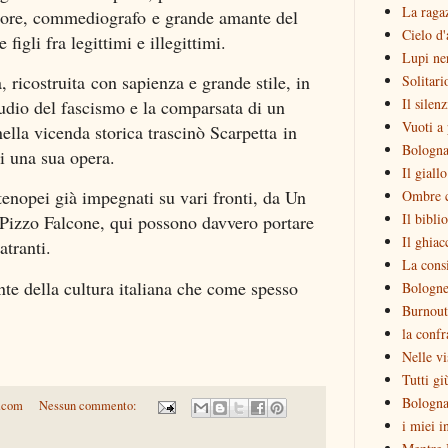
La raga
ttore, commediografo e grande amante del
Cielo d'
 figli fra legittimi e illegittimi.
Lupi ne
ricostruita con sapienza e grande stile, in
Solitari
Il silen
eludio del fascismo e la comparsata di un
Vuoti a 
la vicenda storica trascinò Scarpetta in
Bologna
i una sua opera.
Il giall
rtenopei già impegnati su vari fronti, da Un
Ombre c
Il bibli
i Pizzo Falcone, qui possono davvero portare
Il ghiac
atranti.
La consi
nte della cultura italiana che come spesso
Bologne
Burnout
la confr
Nelle vi
Tutti gi
Bologna
.com
Nessun commento:
i miei i