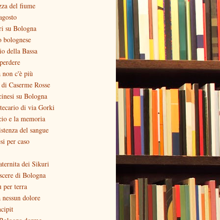
zza del fiume
agosto
ri su Bologna
o bolognese
zio della Bassa
perdere
 non c'è più
o di Caserme Rosse
inesi su Bologna
otecario di via Gorki
cio e la memoria
stenza del sangue
si per caso
aternita dei Sikuri
scere di Bologna
ù per terra
 nessun dolore
ncipit