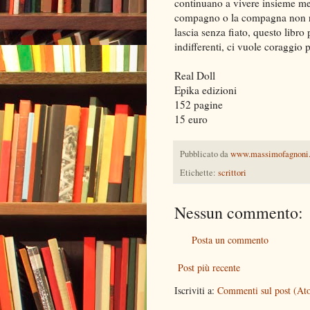
continuano a vivere insieme men
compagno o la compagna non rie
lascia senza fiato, questo libro
indifferenti, ci vuole coraggio
Real Doll
Epika edizioni
152 pagine
15 euro
Pubblicato da
www.massimofagnoni
Etichette:
scrittori
Nessun commento:
Posta un commento
Post più recente
Iscriviti a:
Commenti sul post (At