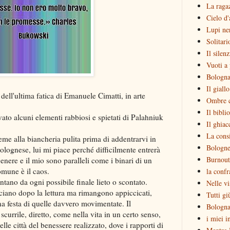
La raga
Cielo d'
Lupi ne
Solitari
Il silen
Vuoti a 
Bologna
Il giall
ll'ultima fatica di Emanuele Cimatti, in arte
Ombre c
Il bibli
ato alcuni elementi rabbiosi e spietati di Palahniuk
Il ghiac
La consi
eme alla biancheria pulita prima di addentrarvi in
Bologne
olognese, lui mi piace perché difficilmente entrerà
Burnout
enere e il mio sono paralleli come i binari di un
omune è il caos.
la confr
ontano da ogni possibile finale lieto o scontato.
Nelle vi
asciano dopo la lettura ma rimangono appiccicati,
Tutti gi
a festa di quelle davvero movimentate. Il
Bologna
scurrile, diretto, come nella vita in un certo senso,
i miei i
lle città del benessere realizzato, dove i rapporti di