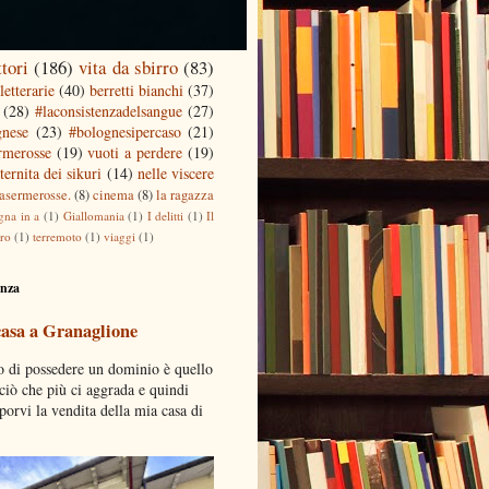
ttori
(186)
vita da sbirro
(83)
letterarie
(40)
berretti bianchi
(37)
(28)
#laconsistenzadelsangue
(27)
gnese
(23)
#bolognesipercaso
(21)
ermerosse
(19)
vuoti a perdere
(19)
ternita dei sikuri
(14)
nelle viscere
casermerosse.
(8)
cinema
(8)
la ragazza
gna in a
(1)
Giallomania
(1)
I delitti
(1)
Il
tro
(1)
terremoto
(1)
viaggi
(1)
enza
casa a Granaglione
o di possedere un dominio è quello
 ciò che più ci aggrada e quindi
porvi la vendita della mia casa di