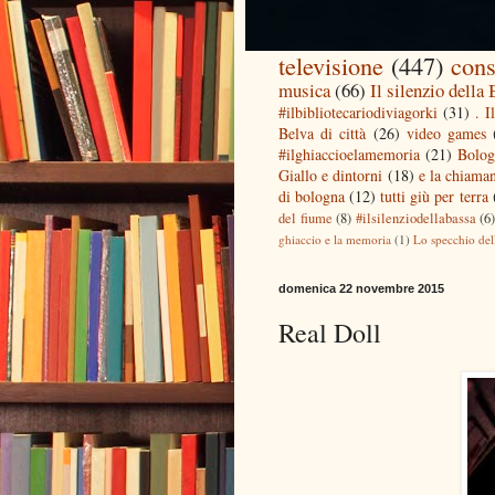
televisione
(447)
cons
musica
(66)
Il silenzio della
#ilbibliotecariodiviagorki
(31)
. I
Belva di città
(26)
video games
#ilghiaccioelamemoria
(21)
Bolog
Giallo e dintorni
(18)
e la chiaman
di bologna
(12)
tutti giù per terra
del fiume
(8)
#ilsilenziodellabassa
(6
ghiaccio e la memoria
(1)
Lo specchio del
domenica 22 novembre 2015
Real Doll