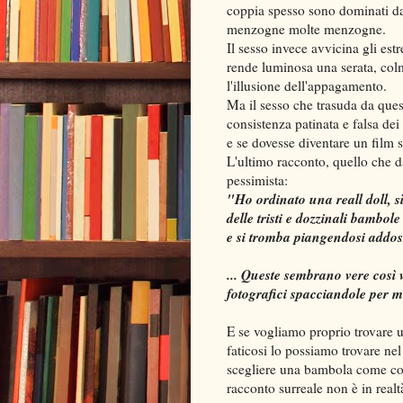
coppia spesso sono dominati da 
menzogne molte menzogne.
Il sesso invece avvicina gli est
rende luminosa una serata, colma
l'illusione dell'appagamento.
Ma il sesso che trasuda da que
consistenza patinata e falsa de
e se dovesse diventare un film 
L'ultimo racconto, quello che dà 
pessimista:
"Ho ordinato una reall doll, 
delle tristi e dozzinali bamb
e si tromba piangendosi addoss
... Queste sembrano vere così v
fotografici spacciandole per 
E se vogliamo proprio trovare u
faticosi lo possiamo trovare ne
scegliere una bambola come co
racconto surreale non è in real