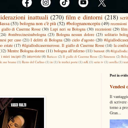
iderazioni inattuali
(270)
film e dintorni
(218)
scri
 Bassa
(53)
bologna non c'è più
(52)
#bolognanoncepiu
(49)
recensioni 
l giallo di Caserme Rosse
(30)
Lupi neri su Bologna
(30)
recensioni
(29)
film
(24)
#ombrecinesisubologna
(23)
Bologna nessun dolore
(23)
solitario bolo
nesi per caso
(21)
I delitti di Bologna
(20)
cielo d'agosto
(20)
#ilgiallodicas
o estate
(17)
#ilgiallodicasermerosse. Il giallo di Caserme Rosse
(14)
la confra
(12)
Mentre Bologna dorme
(11)
bologna all'inferno
(11)
burnout
(9)
#ilgiallodi
)
i miei incipit
(5)
interviste
(4)
Baricco
(2)
Il giallo di Caserme Rosse
(2)
Simenon
(2)
Bolo
le sue brame
(1)
Resto del Carlino
(1)
in
(1)
le tredici porte
(1)
mK
(1)
serie tv
(1)
sorella
(1)
tea
Post in evid
Vendesi 
Il vantaggi
di scrivere
torno a pro
Gran...