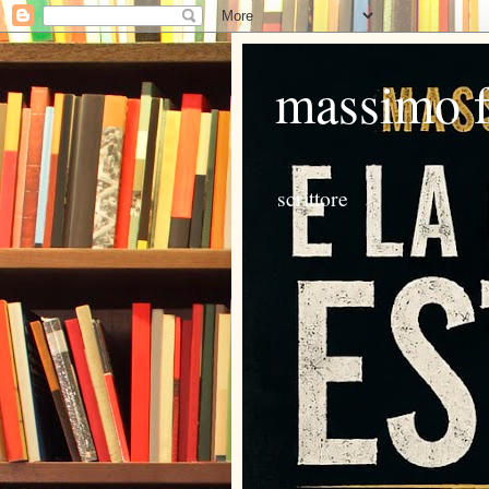
massimo 
scrittore