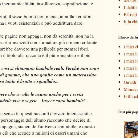
Mentre 
incomunicabilità, insofferenza, sopraffazione, e
I delitt
Berretti
remi, il sesso buono non mente, annulla i confini,
E la chi
 i vuoti esistenziali e può addirittura dare
ste pagine non appaga, non dà serenità, non ha la
Elenco dei l
i vari romanzetti con sfumature più o meno colorate
i miei 
sarebbe davvero una pellicola per stomaci forti.
i miei li
il titolo alla raccolta è il più romantico e il più
i miei l
sì così si chiamano bambole reali. Perché non sono
i miei l
ole di gomma, che uno gonfia come un materassino
i miei l
o tanto è brutto e squallido...
Giraldi 
Minerva
ere che a volte le usano anche per i sevizi
Frilli ed
modelle vive e vegete. Invece sono bambole".
Post più pop
n senso in questi racconti davvero interessanti e
l personaggio dell'ultimo racconto che decide di
mpagna, stanco dell'universo femminile, e questo
tà ciò che accade a milioni di esseri umani che