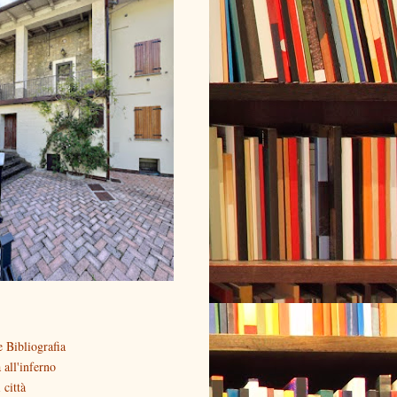
 Bibliografia
all'inferno
 città