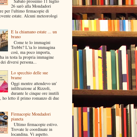
Sabato prossimo 11 luglio
26 sarò alla Mondadori
e per l'ultimo firmacopie di
ovente estate. Alcuni meteorologi
E la chiamano estate ... un
brano
Come te lo immagini
Trebbi? L'ia lo immagina
così, ma poco importa,
ha in testa la propria immagine
dei diversi persona...
Lo specchio delle sue
brame
Oggi mentre attendevo un'
infiltrazione al Rizzoli,
durante le cinque ore inutili
a, ho letto il primo romanzo di due
Firmacopie Mondadori
pianeta
Ultimo firmacopie estivo.
Trovate le coordinate in
locandina. Vi aspetto.