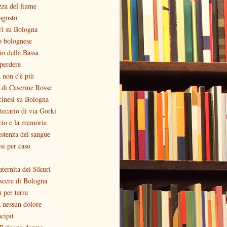
zza del fiume
agosto
ri su Bologna
o bolognese
zio della Bassa
perdere
 non c'è più
o di Caserme Rosse
inesi su Bologna
otecario di via Gorki
cio e la memoria
stenza del sangue
si per caso
aternita dei Sikuri
scere di Bologna
ù per terra
 nessun dolore
ncipit