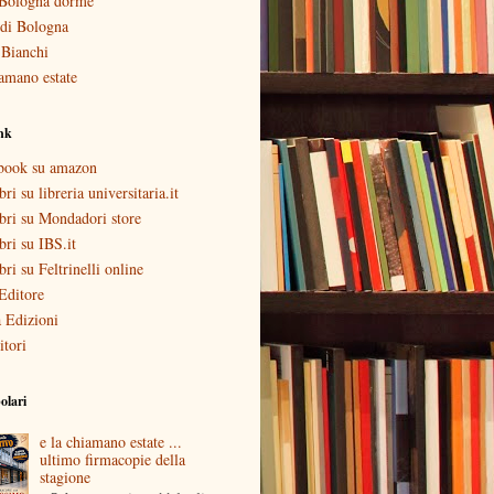
Bologna dorme
i di Bologna
 Bianchi
amano estate
ink
ebook su amazon
bri su libreria universitaria.it
ibri su Mondadori store
ibri su IBS.it
ibri su Feltrinelli online
Editore
 Edizioni
itori
olari
e la chiamano estate ...
ultimo firmacopie della
stagione