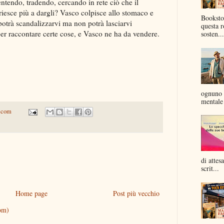
tendo, tradendo, cercando in rete ciò che il
sce più a dargli? Vasco colpisce allo stomaco e
Bookstor
 potrà scandalizzarvi ma non potrà lasciarvi
questa r
 per raccontare certe cose, e Vasco ne ha da vendere.
sosten...
ognuno 
mentale 
.com
di attes
scrit...
Home page
Post più vecchio
om)