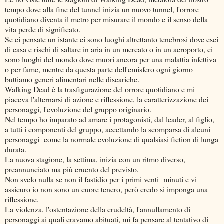
tempo dove alla fine del tunnel inizia un nuovo tunnel, l'orrore
quotidiano diventa il metro per misurare il mondo e il senso della
vita perde di significato.
Se ci pensate un istante ci sono luoghi altrettanto tenebrosi dove esci
di casa e rischi di saltare in aria in un mercato o in un aeroporto, ci
sono luoghi del mondo dove muori ancora per una malattia infettiva
o per fame, mentre da questa parte dell'emisfero ogni giorno
buttiamo generi alimentari nelle discariche.
Walking Dead è la trasfigurazione del orrore quotidiano e mi
piaceva l'alternarsi di azione e riflessione, la caratterizzazione dei
personaggi, l'evoluzione del gruppo originario.
Nel tempo ho imparato ad amare i protagonisti, dal leader, al figlio,
a tutti i componenti del gruppo, accettando la scomparsa di alcuni
personaggi come la normale evoluzione di qualsiasi fiction di lunga
durata.
La nuova stagione, la settima, inizia con un ritmo diverso,
preannunciato ma più cruento del previsto.
Non svelo nulla se non il fastidio per i primi venti minuti e vi
assicuro io non sono un cuore tenero, però credo si imponga una
riflessione.
La violenza, l'ostentazione della crudeltà, l'annullamento di
personaggi ai quali eravamo abituati, mi fa pensare al tentativo di