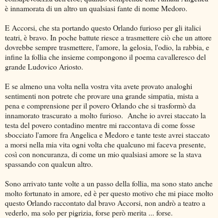
è innamorata di un altro un qualsiasi fante di nome Medoro.
E Accorsi, che sta portando questo Orlando furioso per gli italici
teatri, è bravo. In poche battute riesce a trasmettere ciò che un attore
dovrebbe sempre trasmettere, l'amore, la gelosia, l'odio, la rabbia, e
infine la follia che insieme compongono il poema cavalleresco del
grande Ludovico Ariosto.
E se almeno una volta nella vostra vita avete provato analoghi
sentimenti non potrete che provare una grande simpatia, mista a
pena e comprensione per il povero Orlando che si trasformò da
innamorato trascurato a molto furioso. Anche io avrei staccato la
testa del povero contadino mentre mi raccontava di come fosse
sbocciato l'amore fra Angelica e Medoro e tante teste avrei staccato
a morsi nella mia vita ogni volta che qualcuno mi faceva presente,
così con noncuranza, di come un mio qualsiasi amore se la stava
spassando con qualcun altro.
Sono arrivato tante volte a un passo della follia, ma sono stato anche
molto fortunato in amore, ed è per questo motivo che mi piace molto
questo Orlando raccontato dal bravo Accorsi, non andrò a teatro a
vederlo, ma solo per pigrizia, forse però merita ... forse.