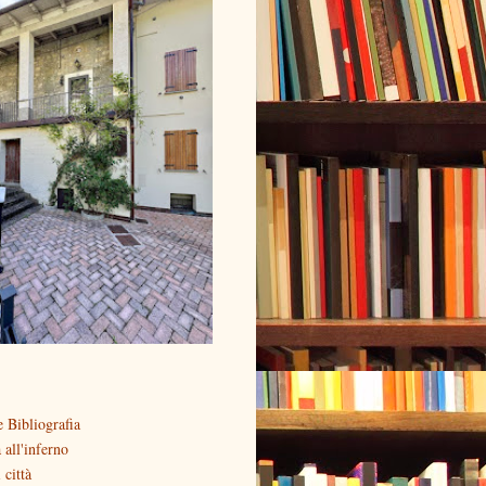
 Bibliografia
all'inferno
 città