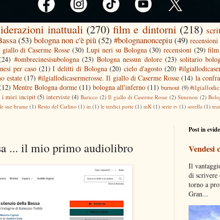
iderazioni inattuali
(270)
film e dintorni
(218)
scri
 Bassa
(53)
bologna non c'è più
(52)
#bolognanoncepiu
(49)
recensioni 
l giallo di Caserme Rosse
(30)
Lupi neri su Bologna
(30)
recensioni
(29)
film
(24)
#ombrecinesisubologna
(23)
Bologna nessun dolore
(23)
solitario bolo
nesi per caso
(21)
I delitti di Bologna
(20)
cielo d'agosto
(20)
#ilgiallodicas
o estate
(17)
#ilgiallodicasermerosse. Il giallo di Caserme Rosse
(14)
la confra
(12)
Mentre Bologna dorme
(11)
bologna all'inferno
(11)
burnout
(9)
#ilgiallodi
)
i miei incipit
(5)
interviste
(4)
Baricco
(2)
Il giallo di Caserme Rosse
(2)
Simenon
(2)
Bolo
le sue brame
(1)
Resto del Carlino
(1)
in
(1)
le tredici porte
(1)
mK
(1)
serie tv
(1)
sorella
(1)
tea
Post in evid
sa ... il mio primo audiolibro
Vendesi 
Il vantaggi
di scrivere
torno a pro
Gran...