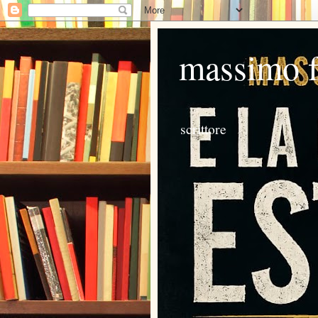
massimo 
scrittore