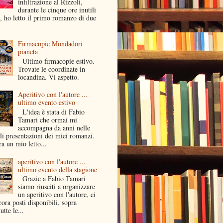
infiltrazione al Rizzoli,
durante le cinque ore inutili
a, ho letto il primo romanzo di due
Firmacopie Mondadori
pianeta
Ultimo firmacopie estivo.
Trovate le coordinate in
locandina. Vi aspetto.
Aperitivo con l'autore ...
ultimo evento estivo
L'idea è stata di Fabio
Tamari che ormai mi
accompagna da anni nelle
li presentazioni dei miei romanzi.
a un mio letto...
aperitivo con l'autore ...
ultimo evento della stagione
Grazie a Fabio Tamari
siamo riusciti a organizzare
un aperitivo con l'autore, ci
ora posti disponibili, sopra
utte le...