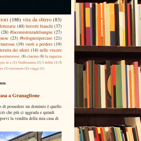
ttori
(186)
vita da sbirro
(83)
letterarie
(40)
berretti bianchi
(37)
(28)
#laconsistenzadelsangue
(27)
gnese
(23)
#bolognesipercaso
(21)
ermerosse
(19)
vuoti a perdere
(19)
ternita dei sikuri
(14)
nelle viscere
casermerosse.
(8)
cinema
(8)
la ragazza
gna in a
(1)
Giallomania
(1)
I delitti
(1)
Il
tro
(1)
terremoto
(1)
viaggi
(1)
enza
casa a Granaglione
o di possedere un dominio è quello
 ciò che più ci aggrada e quindi
porvi la vendita della mia casa di