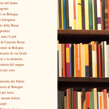
zza del fiume
agosto
ri su Bologna
o bolognese
zio della Bassa
perdere
 non c'è più
o di Caserme Rosse
inesi su Bologna
otecario di via Gorki
cio e la memoria
stenza del sangue
si per caso
aternita dei Sikuri
scere di Bologna
ù per terra
 nessun dolore
ncipit