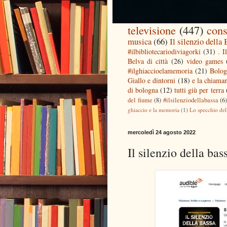
televisione
(447)
cons
musica
(66)
Il silenzio della
#ilbibliotecariodiviagorki
(31)
. I
Belva di città
(26)
video games
#ilghiaccioelamemoria
(21)
Bolog
Giallo e dintorni
(18)
e la chiaman
di bologna
(12)
tutti giù per terra
del fiume
(8)
#ilsilenziodellabassa
(6
ghiaccio e la memoria
(1)
Lo specchio del
mercoledì 24 agosto 2022
Il silenzio della bas