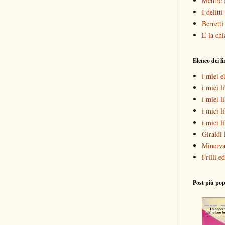
Mentre 
I delitt
Berretti
E la chi
Elenco dei l
i miei 
i miei li
i miei l
i miei l
i miei l
Giraldi 
Minerva
Frilli ed
Post più pop