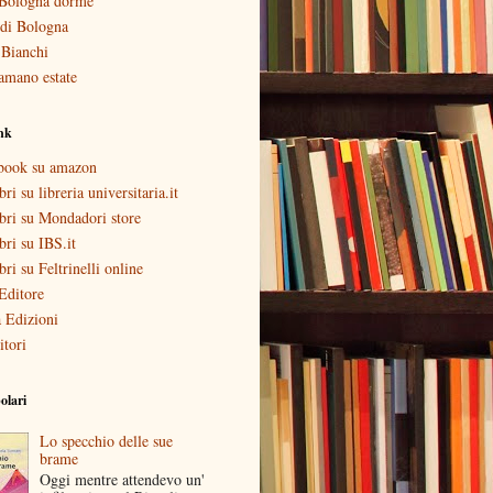
Bologna dorme
i di Bologna
 Bianchi
amano estate
ink
ebook su amazon
bri su libreria universitaria.it
ibri su Mondadori store
ibri su IBS.it
ibri su Feltrinelli online
Editore
 Edizioni
itori
olari
Lo specchio delle sue
brame
Oggi mentre attendevo un'