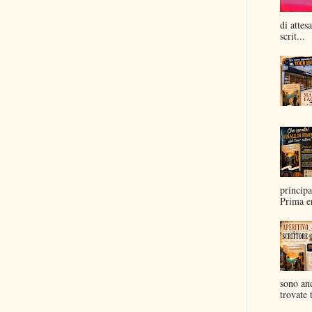
di attes
scrit...
principa
Prima er
sono anc
trovate t