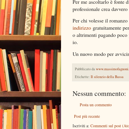
Per me ascoltarlo è fonte d
professionale crea davvero 
Per chi volesse il romanz
indirizzo
gratuitamente per
o altrimenti pagando poco pi
io.
Un nuovo modo per avvicina
Pubblicato da
www.massimofagnoni
Etichette:
Il silenzio della Bassa
Nessun commento:
Posta un commento
Post più recente
Iscriviti a:
Commenti sul post (At