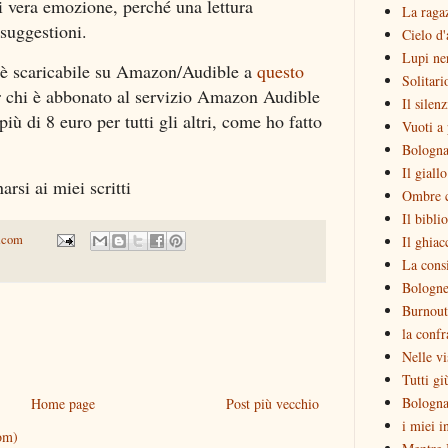
i vera emozione, perché una lettura
La raga
suggestioni.
Cielo d'
Lupi ne
o è scaricabile su Amazon/Audible a
questo
Solitari
 chi è abbonato al servizio Amazon Audible
Il silen
ù di 8 euro per tutti gli altri, come ho fatto
Vuoti a 
Bologna
Il giall
rsi ai miei scritti
Ombre c
Il bibli
.com
Il ghiac
La consi
Bologne
Burnout
la confr
Nelle vi
Tutti gi
Bologna
Home page
Post più vecchio
i miei i
om)