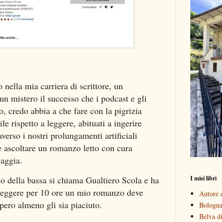
 nella mia carriera di scrittore, un
n mistero il successo che i podcast e gli
o, credo abbia a che fare con la pigrizia
ile rispetto a leggere, abituati a ingerire
verso i nostri prolungamenti artificiali
e ascoltare un romanzo letto con cura
iaggia.
I miei libri
zio della bassa si chiama Gualtiero Scola e ha
 leggere per 10 ore un mio romanzo deve
Autore e
spero almeno gli sia piaciuto.
Bologna 
Belva di