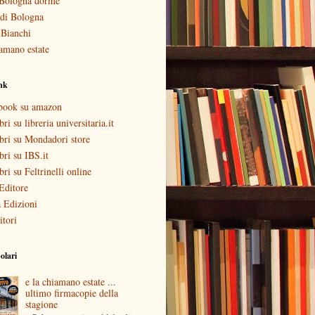
Bologna dorme
i di Bologna
 Bianchi
amano estate
ink
ebook su amazon
bri su libreria universitaria.it
ibri su Mondadori store
ibri su IBS.it
ibri su Feltrinelli online
Editore
 Edizioni
itori
olari
e la chiamano estate ...
ultimo firmacopie della
stagione