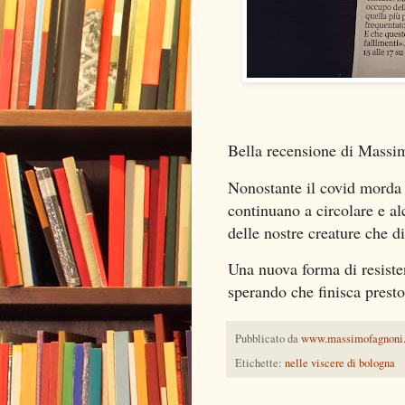
Bella recensione di Massim
Nonostante il covid morda e
continuano a circolare e alc
delle nostre creature che di
Una nuova forma di resisten
sperando che finisca presto
Pubblicato da
www.massimofagnoni
Etichette:
nelle viscere di bologna