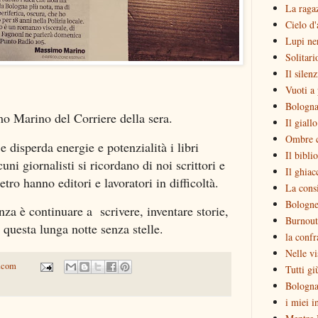
La raga
Cielo d'
Lupi ne
Solitari
Il silen
Vuoti a 
Bologna
o Marino del Corriere della sera.
Il giall
Ombre c
 disperda energie e potenzialità i libri
Il bibli
uni giornalisti si ricordano di noi scrittori e
Il ghiac
etro hanno editori e lavoratori in difficoltà.
La consi
Bologne
za è continuare a scrivere, inventare storie,
Burnout
 questa lunga notte senza stelle.
la confr
Nelle vi
.com
Tutti gi
Bologna
i miei i