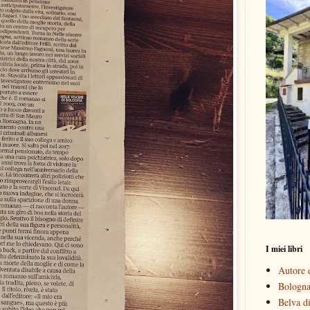
I miei libri
Autore e
Bologna 
Belva di