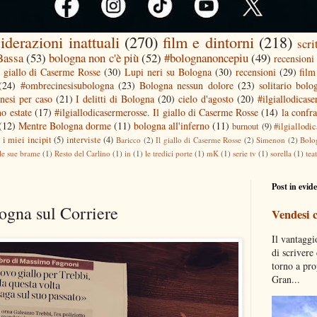
iderazioni inattuali
(270)
film e dintorni
(218)
scri
 Bassa
(53)
bologna non c'è più
(52)
#bolognanoncepiu
(49)
recensioni 
l giallo di Caserme Rosse
(30)
Lupi neri su Bologna
(30)
recensioni
(29)
film
(24)
#ombrecinesisubologna
(23)
Bologna nessun dolore
(23)
solitario bolo
nesi per caso
(21)
I delitti di Bologna
(20)
cielo d'agosto
(20)
#ilgiallodicas
o estate
(17)
#ilgiallodicasermerosse. Il giallo di Caserme Rosse
(14)
la confra
(12)
Mentre Bologna dorme
(11)
bologna all'inferno
(11)
burnout
(9)
#ilgiallodi
)
i miei incipit
(5)
interviste
(4)
Baricco
(2)
Il giallo di Caserme Rosse
(2)
Simenon
(2)
Bolo
le sue brame
(1)
Resto del Carlino
(1)
in
(1)
le tredici porte
(1)
mK
(1)
serie tv
(1)
sorella
(1)
tea
Post in evid
logna sul Corriere
Vendesi 
Il vantaggi
di scrivere
torno a pro
Gran...