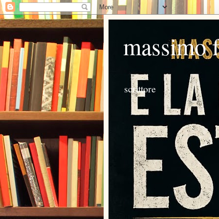
massimo 
scrittore