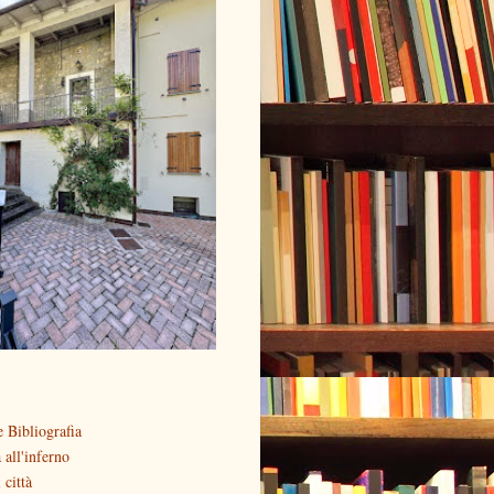
 Bibliografia
all'inferno
 città