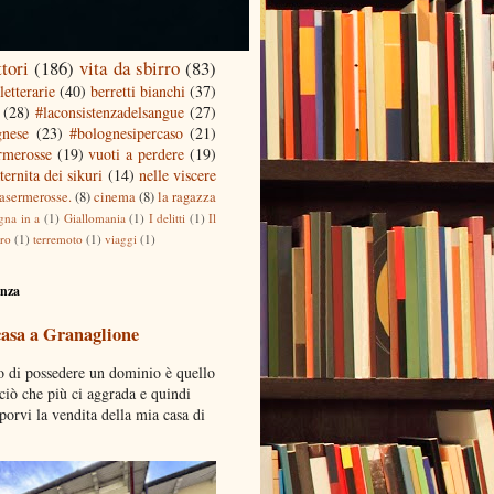
ttori
(186)
vita da sbirro
(83)
letterarie
(40)
berretti bianchi
(37)
(28)
#laconsistenzadelsangue
(27)
gnese
(23)
#bolognesipercaso
(21)
ermerosse
(19)
vuoti a perdere
(19)
ternita dei sikuri
(14)
nelle viscere
casermerosse.
(8)
cinema
(8)
la ragazza
gna in a
(1)
Giallomania
(1)
I delitti
(1)
Il
tro
(1)
terremoto
(1)
viaggi
(1)
enza
casa a Granaglione
o di possedere un dominio è quello
 ciò che più ci aggrada e quindi
porvi la vendita della mia casa di