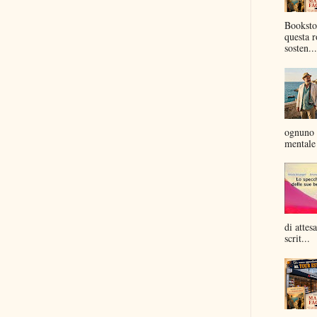
Bookstor
questa r
sosten...
ognuno 
mentale 
di attes
scrit...