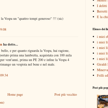
Mentre 
I delitt
Berretti
E la chi
re la Vespa un "quattro tempi generoso" !!! (sic)
Elenco dei l
19:08
i miei 
i miei li
om
ha detto...
i miei l
 bello, e per quanto riguarda la Vespa, hai ragione,
i miei l
portato prima una lambretta, acquistata con 100 mila
i miei l
a per vent'anni, prima un PE 200 e infine la Vespa 4
Giraldi 
 rimango un vespista nel bene e nel male.
Minerva
 09:34
Frilli ed
Post più pop
Home page
Post più vecchio
om)