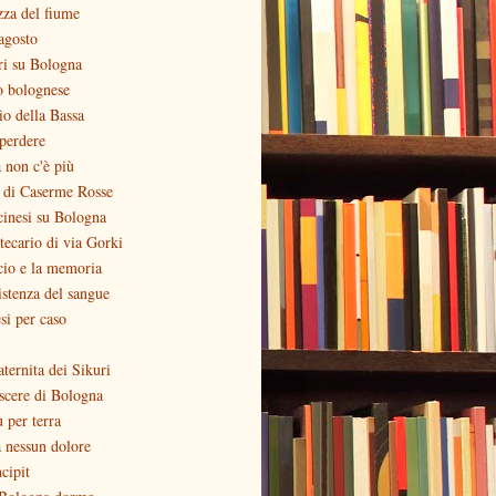
zza del fiume
agosto
ri su Bologna
o bolognese
zio della Bassa
perdere
 non c'è più
o di Caserme Rosse
inesi su Bologna
otecario di via Gorki
cio e la memoria
stenza del sangue
si per caso
aternita dei Sikuri
scere di Bologna
ù per terra
 nessun dolore
ncipit