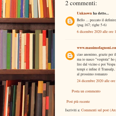
2 commenti:
Unknown
ha detto...
Bello ... peccato il defini
(pag.167; righe 5-6)
6 dicembre 2020 alle ore 
www.massimofagnoni.c
ciao anonimo, grazie per il
ma io nasco "vespista" ho 
lire dal vicino e poi Vesp
tempi e infine il Transalp,
al prossimo romanzo
24 dicembre 2020 alle ore
Posta un commento
Post più recente
Iscriviti a:
Commenti sul post (At