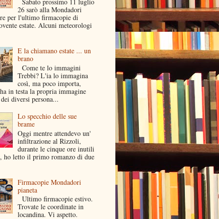
Sabato prossimo 11 luglio
26 sarò alla Mondadori
e per l'ultimo firmacopie di
ovente estate. Alcuni meteorologi
E la chiamano estate ... un
brano
Come te lo immagini
Trebbi? L'ia lo immagina
così, ma poco importa,
ha in testa la propria immagine
dei diversi persona...
Lo specchio delle sue
brame
Oggi mentre attendevo un'
infiltrazione al Rizzoli,
durante le cinque ore inutili
a, ho letto il primo romanzo di due
Firmacopie Mondadori
pianeta
Ultimo firmacopie estivo.
Trovate le coordinate in
locandina. Vi aspetto.