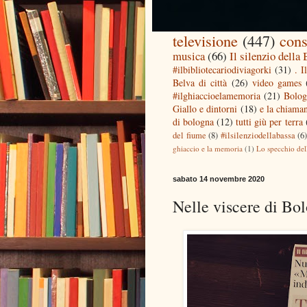
televisione
(447)
cons
musica
(66)
Il silenzio della
#ilbibliotecariodiviagorki
(31)
. I
Belva di città
(26)
video games
#ilghiaccioelamemoria
(21)
Bolog
Giallo e dintorni
(18)
e la chiaman
di bologna
(12)
tutti giù per terra
del fiume
(8)
#ilsilenziodellabassa
(6
ghiaccio e la memoria
(1)
Lo specchio del
sabato 14 novembre 2020
Nelle viscere di Bo