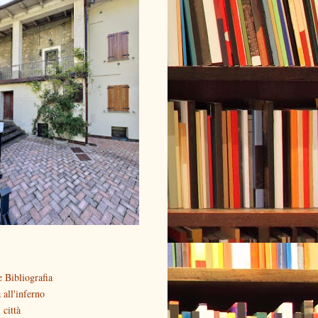
 Bibliografia
all'inferno
 città