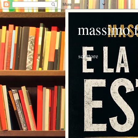
massimo 
scrittore