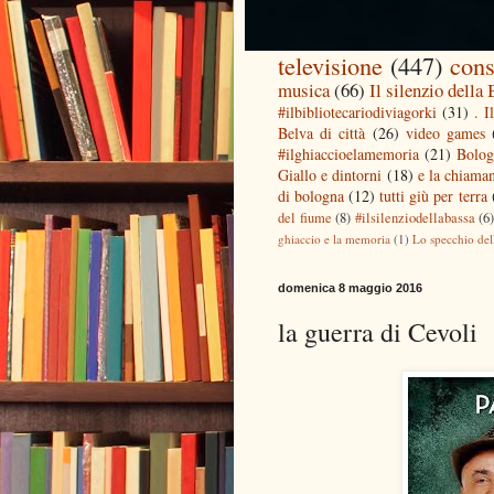
televisione
(447)
cons
musica
(66)
Il silenzio della
#ilbibliotecariodiviagorki
(31)
. I
Belva di città
(26)
video games
#ilghiaccioelamemoria
(21)
Bolog
Giallo e dintorni
(18)
e la chiaman
di bologna
(12)
tutti giù per terra
del fiume
(8)
#ilsilenziodellabassa
(6
ghiaccio e la memoria
(1)
Lo specchio del
domenica 8 maggio 2016
la guerra di Cevoli