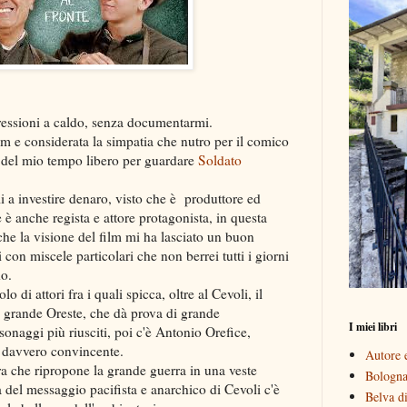
ressioni a caldo, senza documentarmi.
m e considerata la simpatia che nutro per il comico
 del mio tempo libero per guardare
Soldato
 a investire denaro, visto che è produttore ed
 è anche regista e attore protagonista, in questa
he la visione del film mi ha lasciato un buon
i con miscele particolari che non berrei tutti i giorni
o.
 di attori fra i quali spicca, oltre al Cevoli, il
l grande Oreste, che dà prova di grande
I miei libri
sonaggi più riusciti, poi c'è Antonio Orefice,
 davvero convincente.
Autore e
rra che ripropone la grande guerra in una veste
Bologna 
là del messaggio pacifista e anarchico di Cevoli c'è
Belva di