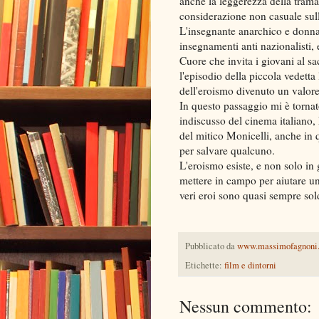
anche la leggerezza della trama
considerazione non casuale sul
L'insegnante anarchico e donnai
insegnamenti anti nazionalisti, e
Cuore che invita i giovani al sa
l'episodio della piccola vedetta
dell'eroismo divenuto un valor
In questo passaggio mi è tornat
indiscusso del cinema italiano
del mitico Monicelli, anche in 
per salvare qualcuno.
L'eroismo esiste, e non solo in
mettere in campo per aiutare un 
veri eroi sono quasi sempre sol
Pubblicato da
www.massimofagnoni
Etichette:
film e dintorni
Nessun commento: