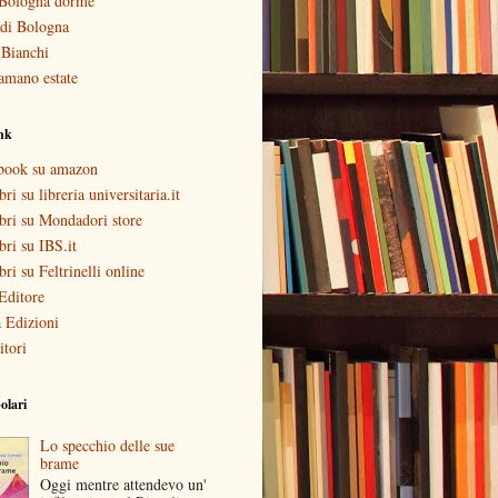
Bologna dorme
i di Bologna
 Bianchi
amano estate
ink
ebook su amazon
bri su libreria universitaria.it
ibri su Mondadori store
ibri su IBS.it
ibri su Feltrinelli online
Editore
 Edizioni
itori
olari
Lo specchio delle sue
brame
Oggi mentre attendevo un'