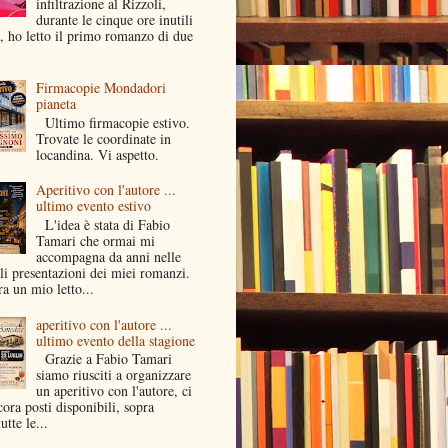
infiltrazione al Rizzoli,
durante le cinque ore inutili
a, ho letto il primo romanzo di due
Firmacopie Mondadori
pianeta
Ultimo firmacopie estivo.
Trovate le coordinate in
locandina. Vi aspetto.
Aperitivo con l'autore ...
ultimo evento estivo
L'idea è stata di Fabio
Tamari che ormai mi
accompagna da anni nelle
li presentazioni dei miei romanzi.
a un mio letto...
aperitivo con l'autore ...
ultimo evento della stagione
Grazie a Fabio Tamari
siamo riusciti a organizzare
un aperitivo con l'autore, ci
ora posti disponibili, sopra
utte le...