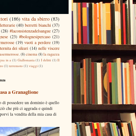
ttori
(186)
vita da sbirro
(83)
letterarie
(40)
berretti bianchi
(37)
(28)
#laconsistenzadelsangue
(27)
gnese
(23)
#bolognesipercaso
(21)
ermerosse
(19)
vuoti a perdere
(19)
ternita dei sikuri
(14)
nelle viscere
casermerosse.
(8)
cinema
(8)
la ragazza
gna in a
(1)
Giallomania
(1)
I delitti
(1)
Il
tro
(1)
terremoto
(1)
viaggi
(1)
enza
casa a Granaglione
o di possedere un dominio è quello
 ciò che più ci aggrada e quindi
porvi la vendita della mia casa di