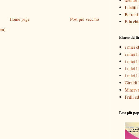
Mentre 
I delitt
Berretti
Home page
Post più vecchio
E la chi
om)
Elenco dei l
i miei 
i miei li
i miei l
i miei l
i miei l
Giraldi 
Minerva
Frilli ed
Post più pop