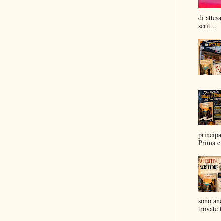
di attes
scrit...
principa
Prima er
sono anc
trovate t