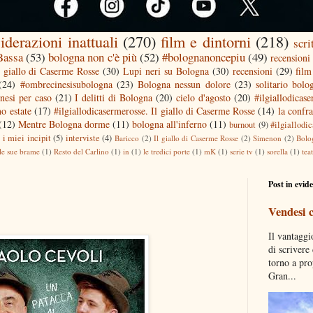
iderazioni inattuali
(270)
film e dintorni
(218)
scri
 Bassa
(53)
bologna non c'è più
(52)
#bolognanoncepiu
(49)
recensioni 
l giallo di Caserme Rosse
(30)
Lupi neri su Bologna
(30)
recensioni
(29)
film
(24)
#ombrecinesisubologna
(23)
Bologna nessun dolore
(23)
solitario bolo
nesi per caso
(21)
I delitti di Bologna
(20)
cielo d'agosto
(20)
#ilgiallodicas
o estate
(17)
#ilgiallodicasermerosse. Il giallo di Caserme Rosse
(14)
la confra
(12)
Mentre Bologna dorme
(11)
bologna all'inferno
(11)
burnout
(9)
#ilgiallodi
)
i miei incipit
(5)
interviste
(4)
Baricco
(2)
Il giallo di Caserme Rosse
(2)
Simenon
(2)
Bolo
le sue brame
(1)
Resto del Carlino
(1)
in
(1)
le tredici porte
(1)
mK
(1)
serie tv
(1)
sorella
(1)
tea
Post in evid
Vendesi 
Il vantaggi
di scrivere
torno a pro
Gran...