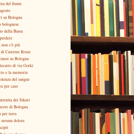
zza del fiume
agosto
ri su Bologna
o bolognese
zio della Bassa
perdere
 non c'è più
o di Caserme Rosse
inesi su Bologna
otecario di via Gorki
cio e la memoria
stenza del sangue
si per caso
aternita dei Sikuri
scere di Bologna
ù per terra
 nessun dolore
ncipit