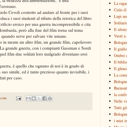
, la bellezza dell'ambientazione, e una
La raga
l'eroismo.
Cielo d'
olo Cevoli costretto ad andare al fronte per i suoi
Lupi ne
duca i suoi studenti al rifiuto della retorica del libro
Solitari
crificio eroico per una guerra incomprensibile e cita
Il silen
 lombarda, però alla fine del film torna sul tema
e quando serve per salvare vite umane.
Vuoti a 
o in mente un altro film, un grande film, capolavoro
Bologna
, La grande guerra, con i compianti Gassman e Sordi
Il giall
quel film due soldati loro malgrado diventano eroi
Ombre c
Il bibli
 guerra, è quello che ognuno di noi è in grado di
Il ghiac
suo simile, ed è tanto prezioso quanto invisibile, i
La consi
dati per caso.
Bologne
Burnout
la confr
.com
Nelle vi
Tutti gi
Bologna
i miei i