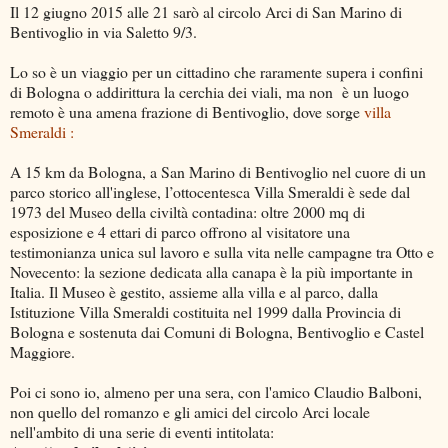
Il 12 giugno 2015 alle 21 sarò al circolo Arci di San Marino di
Bentivoglio in via Saletto 9/3.
Lo so è un viaggio per un cittadino che raramente supera i confini
di Bologna o addirittura la cerchia dei viali, ma non è un luogo
remoto è una amena frazione di Bentivoglio, dove sorge
villa
Smeraldi :
A 15 km da Bologna, a San Marino di Bentivoglio nel cuore di un
parco storico all'inglese, l’ottocentesca Villa Smeraldi è sede dal
1973 del Museo della civiltà contadina: oltre 2000 mq di
esposizione e 4 ettari di parco offrono al visitatore una
testimonianza unica sul lavoro e sulla vita nelle campagne tra Otto e
Novecento: la sezione dedicata alla canapa è la più importante in
Italia. Il Museo è gestito, assieme alla villa e al parco, dalla
Istituzione Villa Smeraldi costituita nel 1999 dalla Provincia di
Bologna e sostenuta dai Comuni di Bologna, Bentivoglio e Castel
Maggiore.
Poi ci sono io, almeno per una sera, con l'amico Claudio Balboni,
non quello del romanzo e gli amici del circolo Arci locale
nell'ambito di una serie di eventi intitolata: