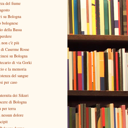
zza del fiume
agosto
ri su Bologna
o bolognese
zio della Bassa
perdere
 non c'è più
o di Caserme Rosse
inesi su Bologna
otecario di via Gorki
cio e la memoria
stenza del sangue
si per caso
aternita dei Sikuri
scere di Bologna
ù per terra
 nessun dolore
ncipit