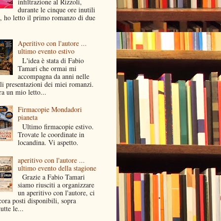
infiltrazione al Rizzoli,
durante le cinque ore inutili
a, ho letto il primo romanzo di due
Aperitivo con l'autore ...
ultimo evento estivo
L'idea è stata di Fabio
Tamari che ormai mi
accompagna da anni nelle
li presentazioni dei miei romanzi.
a un mio letto...
Firmacopie Mondadori
pianeta
Ultimo firmacopie estivo.
Trovate le coordinate in
locandina. Vi aspetto.
aperitivo con l'autore ...
ultimo evento della stagione
Grazie a Fabio Tamari
siamo riusciti a organizzare
un aperitivo con l'autore, ci
ora posti disponibili, sopra
utte le...