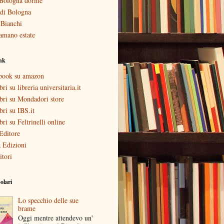
Bologna dorme
i di Bologna
 Bianchi
amano estate
ink
ebook su amazon
bri su libreria universitaria.it
ibri su Mondadori store
ibri su IBS.it
ibri su Feltrinelli online
Editore
 Edizioni
itori
olari
Lo specchio delle sue
brame
Oggi mentre attendevo un'