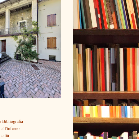
 Bibliografia
all'inferno
 città