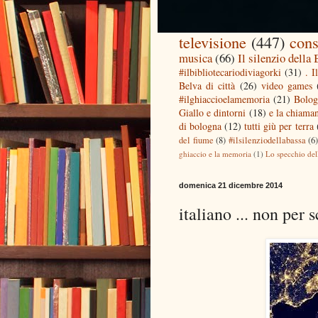
televisione
(447)
cons
musica
(66)
Il silenzio della
#ilbibliotecariodiviagorki
(31)
. I
Belva di città
(26)
video games
#ilghiaccioelamemoria
(21)
Bolog
Giallo e dintorni
(18)
e la chiaman
di bologna
(12)
tutti giù per terra
del fiume
(8)
#ilsilenziodellabassa
(6
ghiaccio e la memoria
(1)
Lo specchio del
domenica 21 dicembre 2014
italiano ... non per s