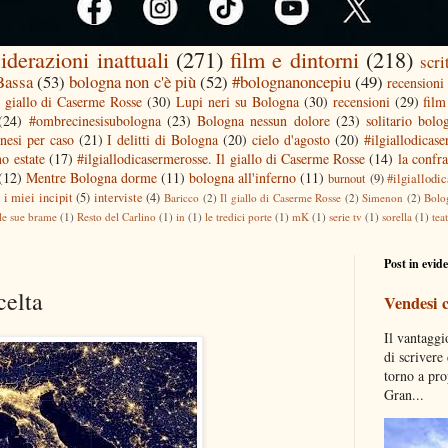
iderazioni inattuali
(271)
film e dintorni
(218)
scri
 Bassa
(53)
bologna non c'è più
(52)
#bolognanoncepiu
(49)
recensioni 
l giallo di Caserme Rosse
(30)
Lupi neri su Bologna
(30)
recensioni
(29)
film
(24)
#ombrecinesisubologna
(23)
Bologna nessun dolore
(23)
solitario bolo
nesi per caso
(21)
I delitti di Bologna
(20)
cielo d'agosto
(20)
#ilgiallodicas
o estate
(17)
#ilgiallodicasermerosse. Il giallo di Caserme Rosse
(14)
la confra
(12)
Mentre Bologna dorme
(11)
bologna all'inferno
(11)
burnout
(9)
#ilgiallodi
)
i miei incipit
(5)
interviste
(4)
Baricco
(2)
Il giallo di Caserme Rosse
(2)
Simenon
(2)
Bolo
le sue brame
(1)
Resto del Carlino
(1)
in
(1)
le tredici porte
(1)
mK
(1)
serie tv
(1)
sorella
(1)
tea
Post in evid
celta
Vendesi 
Il vantaggi
di scrivere
torno a pro
Gran...