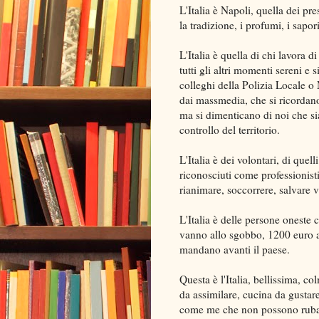
L'Italia è Napoli, quella dei pr
la tradizione, i profumi, i sapor
L'Italia è quella di chi lavora d
tutti gli altri momenti sereni e s
colleghi della Polizia Locale 
dai massmedia, che si ricordano s
ma si dimenticano di noi che sia
controllo del territorio.
L'Italia è dei volontari, di que
riconosciuti come professionist
rianimare, soccorrere, salvare v
L'Italia è delle persone oneste
vanno allo sgobbo, 1200 euro a
mandano avanti il paese.
Questa è l'Italia, bellissima, co
da assimilare, cucina da gustare,
come me che non possono rubar