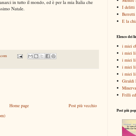
Mentre 
anarci in tutto il mondo, ed è per la mia Italia che
I delitt
ossimo Natale.
Berretti
E la chi
Elenco dei l
i miei 
i miei li
.com
i miei l
i miei l
i miei l
Giraldi 
Minerva
Frilli ed
Home page
Post più vecchio
Post più pop
om)