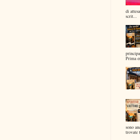
di attes
scrit...
principa
Prima er
sono anc
trovate t