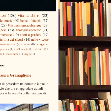
ttori
(186)
vita da sbirro
(83)
letterarie
(40)
berretti bianchi
(37)
(28)
#laconsistenzadelsangue
(27)
gnese
(23)
#bolognesipercaso
(21)
ermerosse
(19)
vuoti a perdere
(19)
ternita dei sikuri
(14)
nelle viscere
casermerosse.
(8)
cinema
(8)
la ragazza
gna in a
(1)
Giallomania
(1)
I delitti
(1)
Il
tro
(1)
terremoto
(1)
viaggi
(1)
enza
casa a Granaglione
o di possedere un dominio è quello
 ciò che più ci aggrada e quindi
porvi la vendita della mia casa di