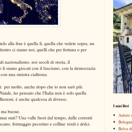
 cielo alla fine è quella lì, quella che vedete sopra, un
 dentro ci siamo noi, quelli che per fortuna o per
i nazionalismo, noi secoli di storia, il
e li siamo giocati con il fascismo, con la democrazia
 con una sinistra cialtrona.
arrà per molto, anche dopo che io non sarò più.
Natale, ho pensato che l'Italia non è solo quella
llusioni, è anche qualcosa di diverso.
I miei libri
e ma buone.
Autore e
te mai stati? Una valle fuori dal tempo, dalle correnti
Bologna 
toscano, formaggio pecorino e colline verdi e dolci.
Belva di