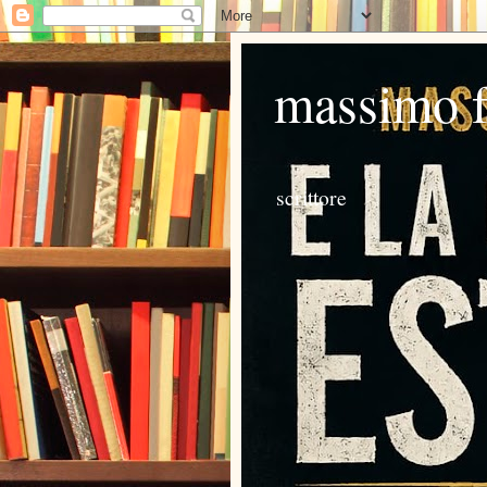
massimo 
scrittore