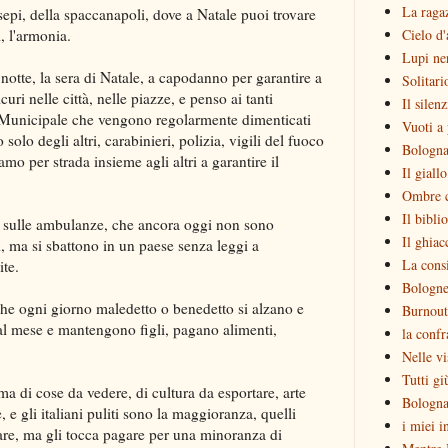
La raga
esepi, della spaccanapoli, dove a Natale puoi trovare
i, l'armonia.
Cielo d'
Lupi ne
i notte, la sera di Natale, a capodanno per garantire a
Solitari
icuri nelle città, nelle piazze, e penso ai tanti
Il silen
o Municipale che vengono regolarmente dimenticati
Vuoti a 
olo degli altri, carabinieri, polizia, vigili del fuoco
Bologna
mo per strada insieme agli altri a garantire il
Il giall
Ombre c
Il bibli
lli sulle ambulanze, che ancora oggi non sono
Il ghiac
i, ma si sbattono in un paese senza leggi a
La consi
ite.
Bologne
 che ogni giorno maledetto o benedetto si alzano e
Burnout
l mese e mantengono figli, pagano alimenti,
la confr
Nelle vi
Tutti gi
lma di cose da vedere, di cultura da esportare, arte
Bologna
 e gli italiani puliti sono la maggioranza, quelli
i miei i
e, ma gli tocca pagare per una minoranza di