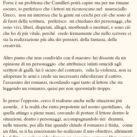
Forse è un problema che Camilleri potrà capire ma per me rimane
oscuro, io preferisco che i lettori mi riconoscano nel maresciallo
Greco, non mi interessa che la gente mi cerchi per ciò che sono al
di fuori della scrittura, preferisco mi chiedano dei personaggi, che
sono vivi, liberi, disperati, allegri, moribondi o morituri, e sono ciò
che ho di più vitale, perché credo fermamente che nello scrivere ci
sia la realizzazione più alta dei pensieri, della fantasia, della
creatività.
Altro punto che non condivido con il maestro: lui dissente da un
opinione di un personaggio che attribuisce istinti omicidi agli
scrittori di gialli, lui è sicuro del contrario, odia la violenza, non sa
adoperare le armi e crede sia necessario ridicolizzare il cattivo,
l'assassino dei romanzi, ricordando ogni tanto al lettore che sta
leggendo un romanzo, quasi per non spaventarlo troppo.
Io penso l'opposto, cerco il realismo anche nelle situazioni più
assurde, è la realtà che entra prepotente nel nostro quotidiano, da
quella attingo a piene mani, cercando di portare il lettore dentro le
situazioni, dentro i personaggi, accompagnandolo nei drammi,
nelle miserie, poi alla fine quando chiudo il romanzo è finita, come
un film, se ti ha emozionato ho realizzato il mio obiettivo, altrimenti
ho fallito, se volessi ridicolizzare un assassino scriverei libri comici e