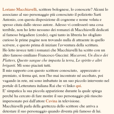
Loriano Macchiavelli
, scrittore bolognese, lo conoscete? Alcuni lo
associano al suo personaggio più conosciuto il poliziotto Sarti
Antonio, con questa disposizione di cognome e nome voluta e
spesso citata dallo stesso autore. Adesso vi confesserò una cosa
terribile, non ho letto nessuno dei romanzi di Macchiavelli dedicati
al famoso brigadiere (credo), ogni tanto in libreria ho sfogliato
curioso le prime pagine non trovando nulla di attraente in quello
scrivere, e questo prima di iniziare l'avventura della scrittura.
Ho letto invece tutti i romanzi che Macchiavelli ha scritto con un
altro famoso emiliano Francesco Guccini:
Macaroni, Un disco dei
Platters, Questo sangue che impasta la terra, Lo spirito e altri
briganti.
Mi sono piaciuti tutti.
Il mio rapporto con questo scrittore conosciuto, apprezzato e
premiato, si ferma qui, non l'ho mai incontrato né ascoltato, poi
vagando in rete, mi sono imbattuto in un suo piccolo intervento nel
portale di Letteratura italiana Rai che vi linko
qui
.
E' simpatica la sua piccola apparizione durante la quale spiega
perché ha cercato di fare morire il suo personaggio più riuscito
impersonato poi dall'attore
Cavina
in televisione.
Macchiavelli parla della grettezza dello scrittore che arriva a
detestare il suo personaggio quando diventa più famoso di lui.