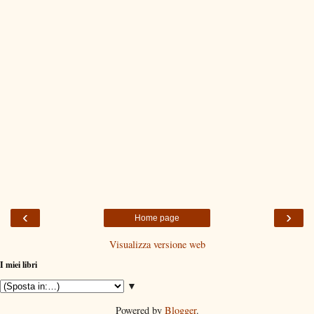
‹
›
Home page
Visualizza versione web
I miei libri
▼
Powered by
Blogger
.