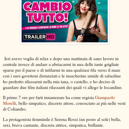
Ieri avevo voglia di relax e dopo una mattinata di sano lavoro in
centrale invece di andare a ubriacarmi in una delle tante grigliate
sparse per il paese o di infilarmi in una qualsiasi fila verso il mare
con i suoi gavettoni distanziati e le mascherine umide di salsedine
ho preferito rilassarmi nella mia tana, o castello, e ho deciso di
guardare due film italiani rilassanti dei quali vi allego le locandine.
Il primo 7 ore per farti innamorare ha come regista
Giampaolo
Morelli
, bello simpatico, discreto attore, conosciuto ai più nelle vesti
di Coliandro.
La protagonista femminile è Serena Rossi (un posto al sole) bella,
sexi, brava cantante, discreta attrice, simpatica, brillante.