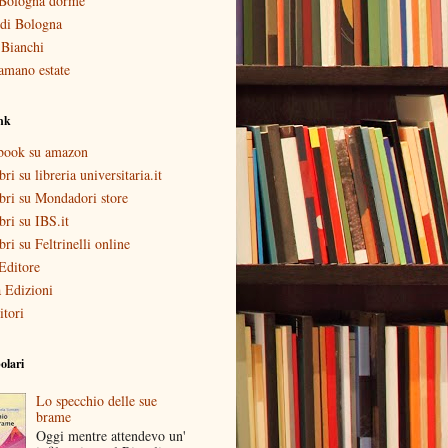
Bologna dorme
i di Bologna
 Bianchi
amano estate
ink
ebook su amazon
bri su libreria universitaria.it
ibri su Mondadori store
ibri su IBS.it
ibri su Feltrinelli online
Editore
 Edizioni
itori
olari
Lo specchio delle sue
brame
Oggi mentre attendevo un'