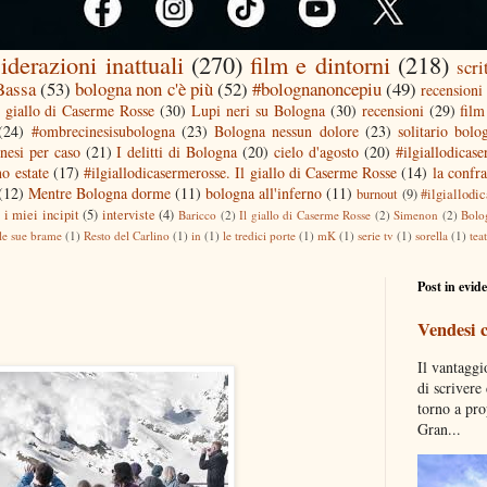
iderazioni inattuali
(270)
film e dintorni
(218)
scri
 Bassa
(53)
bologna non c'è più
(52)
#bolognanoncepiu
(49)
recensioni 
l giallo di Caserme Rosse
(30)
Lupi neri su Bologna
(30)
recensioni
(29)
film
(24)
#ombrecinesisubologna
(23)
Bologna nessun dolore
(23)
solitario bolo
nesi per caso
(21)
I delitti di Bologna
(20)
cielo d'agosto
(20)
#ilgiallodicas
o estate
(17)
#ilgiallodicasermerosse. Il giallo di Caserme Rosse
(14)
la confra
(12)
Mentre Bologna dorme
(11)
bologna all'inferno
(11)
burnout
(9)
#ilgiallodi
)
i miei incipit
(5)
interviste
(4)
Baricco
(2)
Il giallo di Caserme Rosse
(2)
Simenon
(2)
Bolo
le sue brame
(1)
Resto del Carlino
(1)
in
(1)
le tredici porte
(1)
mK
(1)
serie tv
(1)
sorella
(1)
tea
Post in evid
Vendesi 
Il vantaggi
di scrivere
torno a pro
Gran...