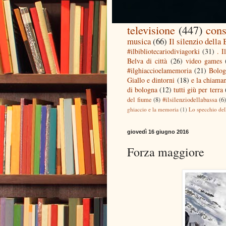
televisione
(447)
cons
musica
(66)
Il silenzio della
#ilbibliotecariodiviagorki
(31)
. I
Belva di città
(26)
video games
#ilghiaccioelamemoria
(21)
Bolog
Giallo e dintorni
(18)
e la chiaman
di bologna
(12)
tutti giù per terra
del fiume
(8)
#ilsilenziodellabassa
(6
ghiaccio e la memoria
(1)
Lo specchio del
giovedì 16 giugno 2016
Forza maggiore