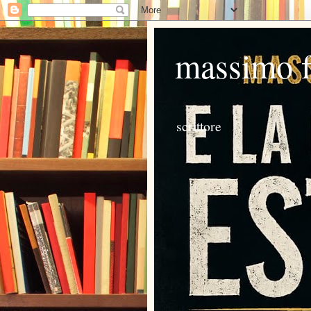
massimo 
scrittore