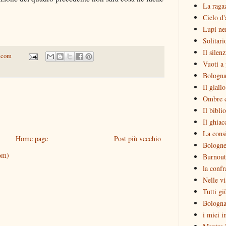
La raga
Cielo d'
Lupi ne
Solitari
Il silen
.com
Vuoti a 
Bologna
Il giall
Ombre c
Il bibli
Il ghiac
La consi
Home page
Post più vecchio
Bologne
om)
Burnout
la confr
Nelle vi
Tutti gi
Bologna
i miei i