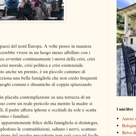
 paesi del nord Europa. A volte penso in maniera
cerebbe vivere in un luogo meno affollato con i
za avvertire continuamente i morsi della crisi, crisi
si morale, crisi politica e crisi esistenziale.
into anche un premio, è un piccolo cammeo di
eziona una bella famigliola che non credo frequenti
u luoghi comuni e dinamiche di coppia spiazzando
 in placida contemplazione su una terrazza di un
suno corre un reale pericolo ma mentre la madre si
I miei libri
i, il padre afferra iphone e occhiali da sole e scatta
ino i familiari.
Autore e
 apparentemente felice della famigliola si disintegra,
Bologna 
splodono le contraddizioni, saltano i nervi, scattano
Belva di
izione del quadro precedente non sarà cosa né facile