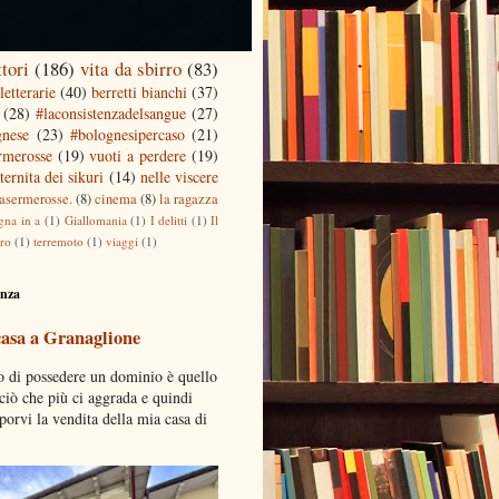
ttori
(186)
vita da sbirro
(83)
letterarie
(40)
berretti bianchi
(37)
(28)
#laconsistenzadelsangue
(27)
gnese
(23)
#bolognesipercaso
(21)
ermerosse
(19)
vuoti a perdere
(19)
ternita dei sikuri
(14)
nelle viscere
casermerosse.
(8)
cinema
(8)
la ragazza
gna in a
(1)
Giallomania
(1)
I delitti
(1)
Il
tro
(1)
terremoto
(1)
viaggi
(1)
enza
casa a Granaglione
o di possedere un dominio è quello
 ciò che più ci aggrada e quindi
porvi la vendita della mia casa di