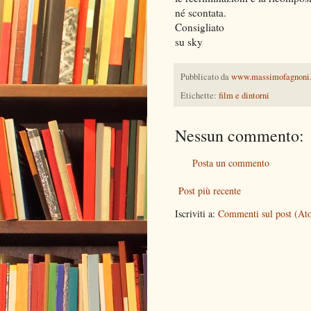
né scontata.
Consigliato
su sky
Pubblicato da
www.massimofagnoni
Etichette:
film e dintorni
Nessun commento:
Posta un commento
Post più recente
Iscriviti a:
Commenti sul post (At