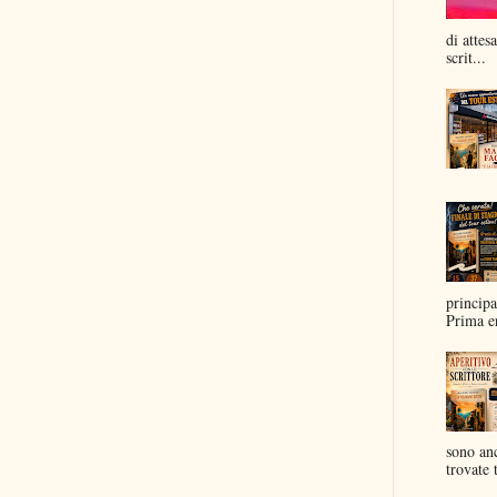
di attes
scrit...
principa
Prima er
sono anc
trovate t