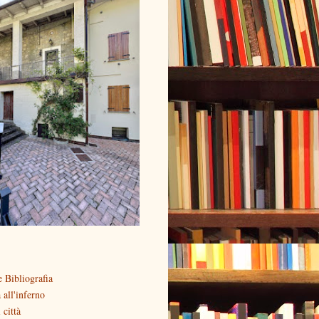
 Bibliografia
all'inferno
 città