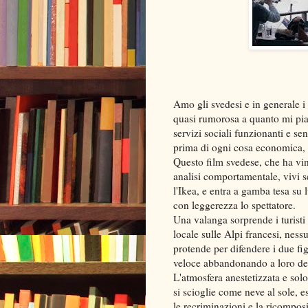
Amo gli svedesi e in generale i
quasi rumorosa a quanto mi pia
servizi sociali funzionanti e sen
prima di ogni cosa economica, cri
Questo film svedese, che ha v
analisi comportamentale, vivi s
l'Ikea, e entra a gamba tesa s
con leggerezza lo spettatore.
Una valanga sorprende i turisti
locale sulle Alpi francesi, nes
protende per difendere i due figl
veloce abbandonando a loro dest
L'atmosfera anestetizzata e solo
si scioglie come neve al sole, e
le recriminazioni e la ricompos