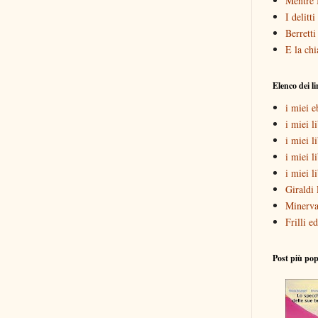
Mentre 
I delitt
Berretti
E la chi
Elenco dei l
i miei 
i miei li
i miei l
i miei l
i miei l
Giraldi 
Minerva
Frilli ed
Post più pop