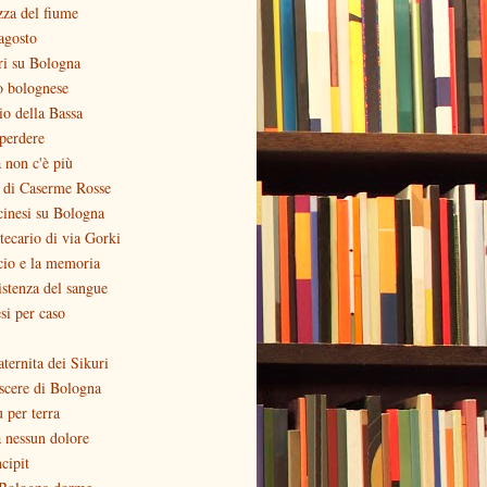
zza del fiume
agosto
ri su Bologna
o bolognese
zio della Bassa
perdere
 non c'è più
o di Caserme Rosse
inesi su Bologna
otecario di via Gorki
cio e la memoria
stenza del sangue
si per caso
aternita dei Sikuri
scere di Bologna
ù per terra
 nessun dolore
ncipit