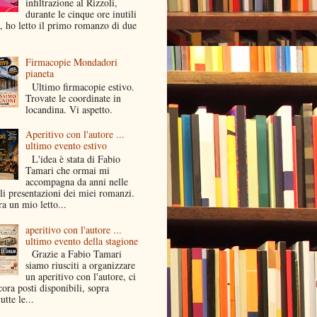
infiltrazione al Rizzoli,
durante le cinque ore inutili
a, ho letto il primo romanzo di due
Firmacopie Mondadori
pianeta
Ultimo firmacopie estivo.
Trovate le coordinate in
locandina. Vi aspetto.
Aperitivo con l'autore ...
ultimo evento estivo
L'idea è stata di Fabio
Tamari che ormai mi
accompagna da anni nelle
li presentazioni dei miei romanzi.
a un mio letto...
aperitivo con l'autore ...
ultimo evento della stagione
Grazie a Fabio Tamari
siamo riusciti a organizzare
un aperitivo con l'autore, ci
ora posti disponibili, sopra
utte le...