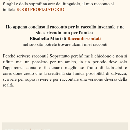
funghi e della sopraffina arte del fungaiolo, il mio racconto si
intitola
ROGO PROPIZIATORIO
Ho appena concluso il racconto per la raccolta invernale e ne
sto scrivendo uno per l'amica
Elisabetta Miari di
Racconti scontati
nel suo sito potrete trovare alcuni miei racconti
Perché scrivere racconti? Soprattutto perché me li chiedono e non si
rifiuta mai un pensiero per un amico, in un periodo dove solo
l'apparenza conta e il denaro meglio se frutto di ladrocini e
corruzione credo che la creatività sia l'unica possibilità di salvezza,
scrivere per sopravvivere e per raccontare una versione diversa della
realtà.