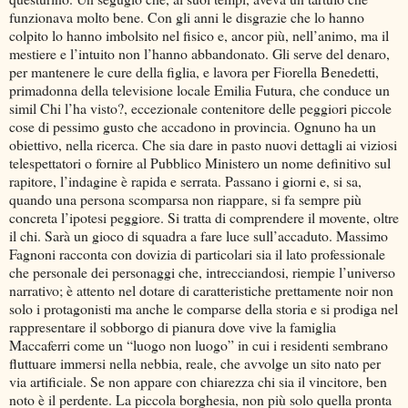
funzionava molto bene. Con gli anni le disgrazie che lo hanno
colpito lo hanno imbolsito nel fisico e, ancor più, nell’animo, ma il
mestiere e l’intuito non l’hanno abbandonato. Gli serve del denaro,
per mantenere le cure della figlia, e lavora per Fiorella Benedetti,
primadonna della televisione locale Emilia Futura, che conduce un
simil Chi l’ha visto?, eccezionale contenitore delle peggiori piccole
cose di pessimo gusto che accadono in provincia. Ognuno ha un
obiettivo, nella ricerca. Che sia dare in pasto nuovi dettagli ai viziosi
telespettatori o fornire al Pubblico Ministero un nome definitivo sul
rapitore, l’indagine è rapida e serrata. Passano i giorni e, si sa,
quando una persona scomparsa non riappare, si fa sempre più
concreta l’ipotesi peggiore. Si tratta di comprendere il movente, oltre
il chi. Sarà un gioco di squadra a fare luce sull’accaduto. Massimo
Fagnoni racconta con dovizia di particolari sia il lato professionale
che personale dei personaggi che, intrecciandosi, riempie l’universo
narrativo; è attento nel dotare di caratteristiche prettamente noir non
solo i protagonisti ma anche le comparse della storia e si prodiga nel
rappresentare il sobborgo di pianura dove vive la famiglia
Maccaferri come un “luogo non luogo” in cui i residenti sembrano
fluttuare immersi nella nebbia, reale, che avvolge un sito nato per
via artificiale. Se non appare con chiarezza chi sia il vincitore, ben
noto è il perdente. La piccola borghesia, non più solo quella pronta