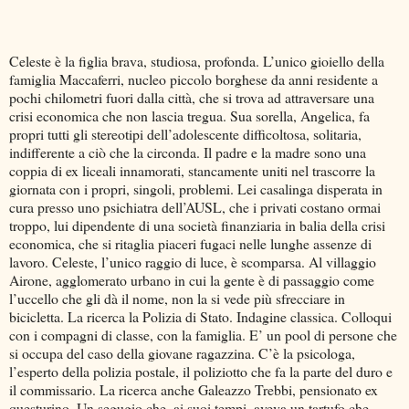
Celeste è la figlia brava, studiosa, profonda. L’unico gioiello della
famiglia Maccaferri, nucleo piccolo borghese da anni residente a
pochi chilometri fuori dalla città, che si trova ad attraversare una
crisi economica che non lascia tregua. Sua sorella, Angelica, fa
propri tutti gli stereotipi dell’adolescente difficoltosa, solitaria,
indifferente a ciò che la circonda. Il padre e la madre sono una
coppia di ex liceali innamorati, stancamente uniti nel trascorre la
giornata con i propri, singoli, problemi. Lei casalinga disperata in
cura presso uno psichiatra dell’AUSL, che i privati costano ormai
troppo, lui dipendente di una società finanziaria in balia della crisi
economica, che si ritaglia piaceri fugaci nelle lunghe assenze di
lavoro. Celeste, l’unico raggio di luce, è scomparsa. Al villaggio
Airone, agglomerato urbano in cui la gente è di passaggio come
l’uccello che gli dà il nome, non la si vede più sfrecciare in
bicicletta. La ricerca la Polizia di Stato. Indagine classica. Colloqui
con i compagni di classe, con la famiglia. E’ un pool di persone che
si occupa del caso della giovane ragazzina. C’è la psicologa,
l’esperto della polizia postale, il poliziotto che fa la parte del duro e
il commissario. La ricerca anche Galeazzo Trebbi, pensionato ex
questurino. Un segugio che, ai suoi tempi, aveva un tartufo che