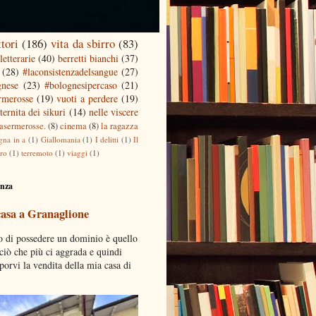
ttori
(186)
vita da sbirro
(83)
letterarie
(40)
berretti bianchi
(37)
(28)
#laconsistenzadelsangue
(27)
gnese
(23)
#bolognesipercaso
(21)
ermerosse
(19)
vuoti a perdere
(19)
ternita dei sikuri
(14)
nelle viscere
casermerosse.
(8)
cinema
(8)
la ragazza
gna in a
(1)
Giallomania
(1)
I delitti
(1)
Il
tro
(1)
terremoto
(1)
viaggi
(1)
enza
casa a Granaglione
o di possedere un dominio è quello
 ciò che più ci aggrada e quindi
porvi la vendita della mia casa di