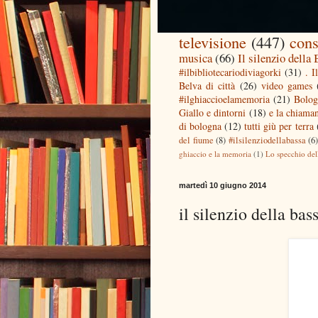
televisione
(447)
cons
musica
(66)
Il silenzio della
#ilbibliotecariodiviagorki
(31)
. I
Belva di città
(26)
video games
#ilghiaccioelamemoria
(21)
Bolog
Giallo e dintorni
(18)
e la chiaman
di bologna
(12)
tutti giù per terra
del fiume
(8)
#ilsilenziodellabassa
(6
ghiaccio e la memoria
(1)
Lo specchio del
martedì 10 giugno 2014
il silenzio della bas