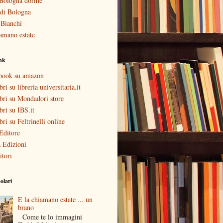
Bologna dorme
i di Bologna
 Bianchi
amano estate
ink
ebook su amazon
bri su libreria universitaria.it
ibri su Mondadori store
ibri su IBS.it
ibri su Feltrinelli online
Editore
 Edizioni
itori
olari
E la chiamano estate ... un
brano
Come te lo immagini