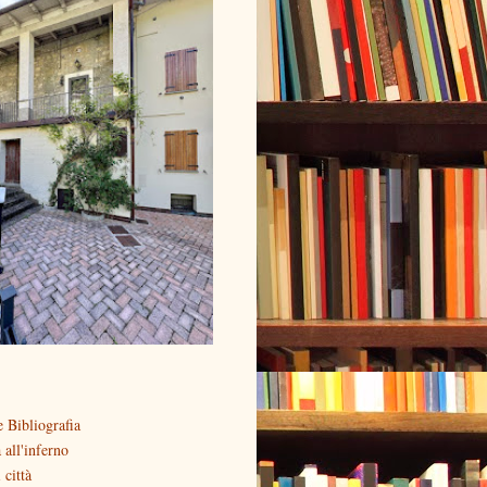
 Bibliografia
all'inferno
 città