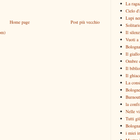
La raga
Cielo d'
Lupi ne
Home page
Post più vecchio
Solitari
Il silen
om)
Vuoti a 
Bologna
Il giall
Ombre c
Il bibli
Il ghiac
La consi
Bologne
Burnout
la confr
Nelle vi
Tutti gi
Bologna
i miei i