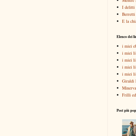
Mentre 
I delitt
Berretti
E la chi
Elenco dei l
i miei 
i miei li
i miei l
i miei l
i miei l
Giraldi 
Minerva
Frilli ed
Post più pop