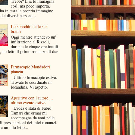
Trebbi? L'ia lo immagina
così, ma poco importa,
ha in testa la propria immagine
dei diversi persona...
Lo specchio delle sue
brame
Oggi mentre attendevo un'
infiltrazione al Rizzoli,
durante le cinque ore inutili
a, ho letto il primo romanzo di due
Firmacopie Mondadori
pianeta
Ultimo firmacopie estivo.
Trovate le coordinate in
locandina. Vi aspetto.
Aperitivo con l'autore ...
ultimo evento estivo
L'idea è stata di Fabio
Tamari che ormai mi
accompagna da anni nelle
li presentazioni dei miei romanzi.
a un mio letto...