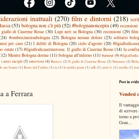
iderazioni inattuali
(270)
film e dintorni
(218)
scri
 Bassa
(53)
bologna non c'è più
(52)
#bolognanoncepiu
(49)
recensioni 
l giallo di Caserme Rosse
(30)
Lupi neri su Bologna
(30)
recensioni
(29)
film
(24)
#ombrecinesisubologna
(23)
Bologna nessun dolore
(23)
solitario bolo
nesi per caso
(21)
I delitti di Bologna
(20)
cielo d'agosto
(20)
#ilgiallodicas
o estate
(17)
#ilgiallodicasermerosse. Il giallo di Caserme Rosse
(14)
la confra
(12)
Mentre Bologna dorme
(11)
bologna all'inferno
(11)
burnout
(9)
#ilgiallodi
)
i miei incipit
(5)
interviste
(4)
Baricco
(2)
Il giallo di Caserme Rosse
(2)
Simenon
(2)
Bolo
le sue brame
(1)
Resto del Carlino
(1)
in
(1)
le tredici porte
(1)
mK
(1)
serie tv
(1)
sorella
(1)
tea
Post in evid
sa a Ferrara
Vendesi 
Il vantaggi
di scrivere
torno a pro
Gran...