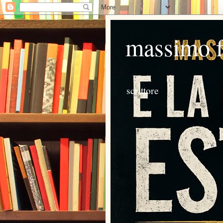
massimo 
scrittore