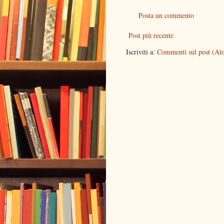
Posta un commento
Post più recente
Iscriviti a:
Commenti sul post (At