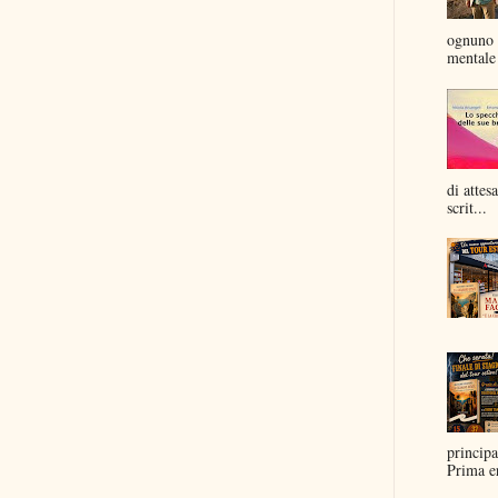
ognuno 
mentale 
di attes
scrit...
principa
Prima er