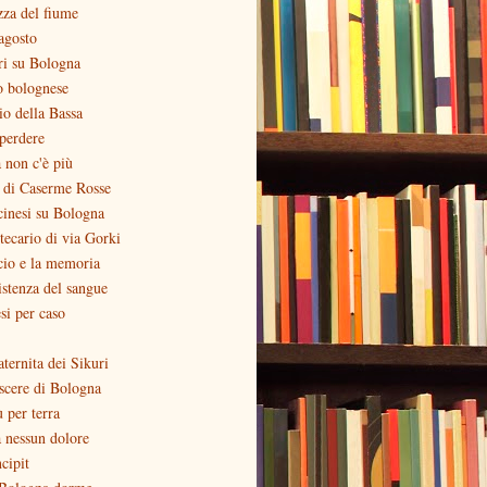
zza del fiume
agosto
ri su Bologna
o bolognese
zio della Bassa
perdere
 non c'è più
o di Caserme Rosse
inesi su Bologna
otecario di via Gorki
cio e la memoria
stenza del sangue
si per caso
aternita dei Sikuri
scere di Bologna
ù per terra
 nessun dolore
ncipit