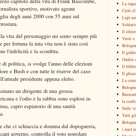
terzo capitolo della vita di Frank Bascombe,
La raga
giornalista sportivo, motivato agente
Cielo d'
glia degli anni 2000 con 55 anni sul
Lupi ne
prostata.
Solitari
Il silen
lla vita del personaggio mi sento sempre più
Vuoti a 
e per fortuna la mia vita non è stata così
Bologna
l'infelicità e la sconfitta.
Il giall
Ombre c
di politica, si svolge l'anno delle elezioni
Il bibli
Gore e Bush e con tutte le riserve del caso
Il ghiac
ll'attuale presidente appena eletto.
La consi
Bologne
sinato un dirigente di una grossa
Burnout
ricana e l'odio e la rabbia sono esplosi in
la confr
tima, capro espiatorio di una sanità
Nelle vi
a.
Tutti gi
Bologna
se che ci schiaccia e domina dal dopoguerra,
i miei i
 capi governo, controlla il voto popolare