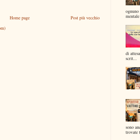
ognuno 
mentale 
Home page
Post più vecchio
om)
di attes
scrit...
sono anc
trovate t