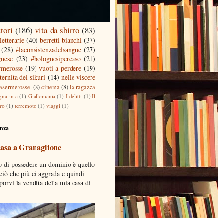
ttori
(186)
vita da sbirro
(83)
letterarie
(40)
berretti bianchi
(37)
(28)
#laconsistenzadelsangue
(27)
gnese
(23)
#bolognesipercaso
(21)
ermerosse
(19)
vuoti a perdere
(19)
ternita dei sikuri
(14)
nelle viscere
casermerosse.
(8)
cinema
(8)
la ragazza
gna in a
(1)
Giallomania
(1)
I delitti
(1)
Il
tro
(1)
terremoto
(1)
viaggi
(1)
enza
casa a Granaglione
o di possedere un dominio è quello
 ciò che più ci aggrada e quindi
porvi la vendita della mia casa di