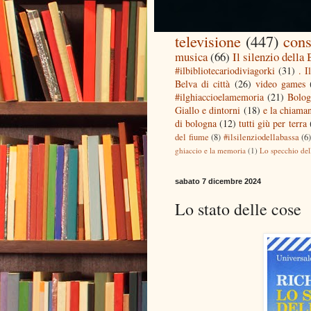
televisione
(447)
cons
musica
(66)
Il silenzio della
#ilbibliotecariodiviagorki
(31)
. I
Belva di città
(26)
video games
#ilghiaccioelamemoria
(21)
Bolog
Giallo e dintorni
(18)
e la chiaman
di bologna
(12)
tutti giù per terra
del fiume
(8)
#ilsilenziodellabassa
(6
ghiaccio e la memoria
(1)
Lo specchio del
sabato 7 dicembre 2024
Lo stato delle cose