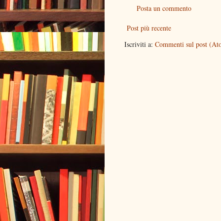
Posta un commento
Post più recente
Iscriviti a:
Commenti sul post (At