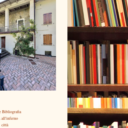
 Bibliografia
all'inferno
 città