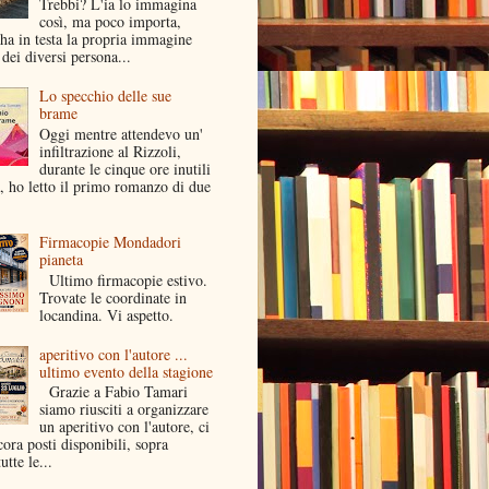
Trebbi? L'ia lo immagina
così, ma poco importa,
ha in testa la propria immagine
dei diversi persona...
Lo specchio delle sue
brame
Oggi mentre attendevo un'
infiltrazione al Rizzoli,
durante le cinque ore inutili
a, ho letto il primo romanzo di due
Firmacopie Mondadori
pianeta
Ultimo firmacopie estivo.
Trovate le coordinate in
locandina. Vi aspetto.
aperitivo con l'autore ...
ultimo evento della stagione
Grazie a Fabio Tamari
siamo riusciti a organizzare
un aperitivo con l'autore, ci
ora posti disponibili, sopra
utte le...