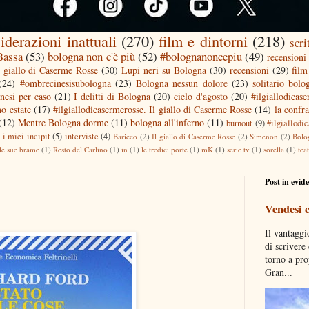
iderazioni inattuali
(270)
film e dintorni
(218)
scri
 Bassa
(53)
bologna non c'è più
(52)
#bolognanoncepiu
(49)
recensioni 
l giallo di Caserme Rosse
(30)
Lupi neri su Bologna
(30)
recensioni
(29)
film
(24)
#ombrecinesisubologna
(23)
Bologna nessun dolore
(23)
solitario bolo
nesi per caso
(21)
I delitti di Bologna
(20)
cielo d'agosto
(20)
#ilgiallodicas
o estate
(17)
#ilgiallodicasermerosse. Il giallo di Caserme Rosse
(14)
la confra
(12)
Mentre Bologna dorme
(11)
bologna all'inferno
(11)
burnout
(9)
#ilgiallodi
)
i miei incipit
(5)
interviste
(4)
Baricco
(2)
Il giallo di Caserme Rosse
(2)
Simenon
(2)
Bolo
le sue brame
(1)
Resto del Carlino
(1)
in
(1)
le tredici porte
(1)
mK
(1)
serie tv
(1)
sorella
(1)
tea
Post in evid
Vendesi 
Il vantaggi
di scrivere
torno a pro
Gran...