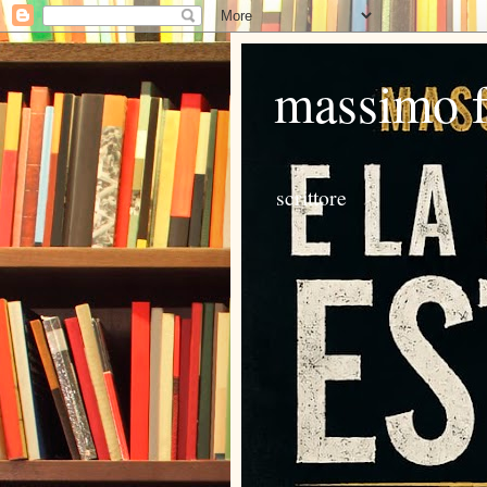
massimo 
scrittore