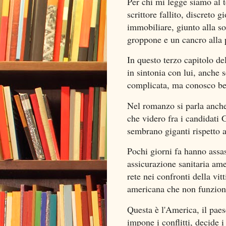
Per chi mi legge siamo al 
scrittore fallito, discreto 
immobiliare, giunto alla so
groppone e un cancro alla 
In questo terzo capitolo de
in sintonia con lui, anche s
complicata, ma conosco bene 
Nel romanzo si parla anche 
che videro fra i candidati 
sembrano giganti rispetto a
Pochi giorni fa hanno assas
assicurazione sanitaria ame
rete nei confronti della vit
americana che non funzion
Questa è l'America, il pae
impone i conflitti, decide i