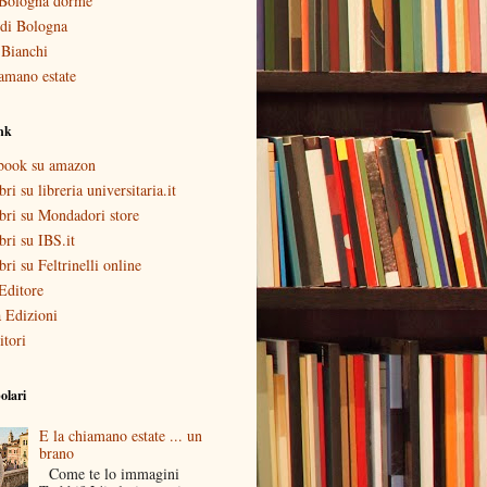
Bologna dorme
i di Bologna
 Bianchi
amano estate
ink
ebook su amazon
bri su libreria universitaria.it
ibri su Mondadori store
ibri su IBS.it
ibri su Feltrinelli online
Editore
 Edizioni
itori
olari
E la chiamano estate ... un
brano
Come te lo immagini