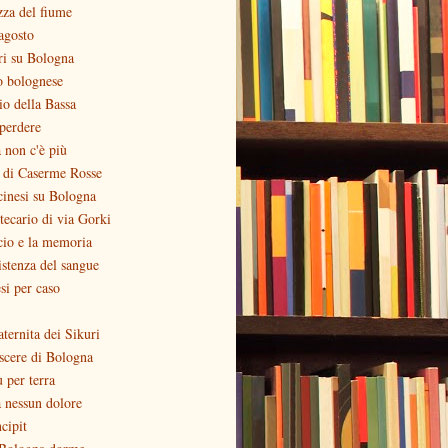
zza del fiume
agosto
ri su Bologna
o bolognese
zio della Bassa
perdere
 non c'è più
o di Caserme Rosse
inesi su Bologna
otecario di via Gorki
cio e la memoria
stenza del sangue
si per caso
aternita dei Sikuri
scere di Bologna
ù per terra
 nessun dolore
ncipit