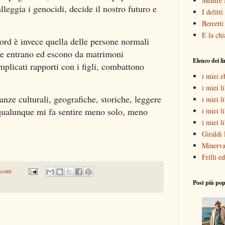
Mentre 
eggia i genocidi, decide il nostro futuro e
I delitt
Berretti
E la chi
rd è invece quella delle persone normali
re entrano ed escono da matrimoni
Elenco dei l
mplicati rapporti con i figli, combattono
i miei 
i miei li
anze culturali, geografiche, storiche, leggere
i miei l
qualunque mi fa sentire meno solo, meno
i miei l
i miei l
Giraldi 
Minerva
Frilli ed
.com
Post più pop