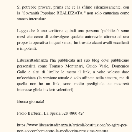
Si potrebbe provare, prima che ce la sfilino silenziosamente, con
la "Sovranità Popolare REALIZZATA " non solo enunciata come
stanco intercalare.
Leggo che è uno scrittore, quindi una persona "pubblica": sono
mesi che cerco di coinvolgere qualche autorevole attorno ad una
proposta operativa in quel senso, ho trovato alcuni avalli eccellenti
e impotenti.
Liberacittadinanza l'ha pubblicata nel suo blog dove pubblicano
personalità come Tomaso Montanari, Guido Viale, Domenico
Gallo e altri di livello: le metto il link, a volte volesse dare
un'occhiata (la versione attuale è solo affinata nella stesura, ma di
quella non ho un link, sono molto predigitale...se mostrerà
interesse gliela invierò volentieri).
Buona giornata!
Paolo Barbieri, La Spezia 328 4866 424
https://www.liberacittadinanza.it/articoli/costituzione/re-agire-per-
non-soccombere-sotto-la-mediocrita-prossima-ventura