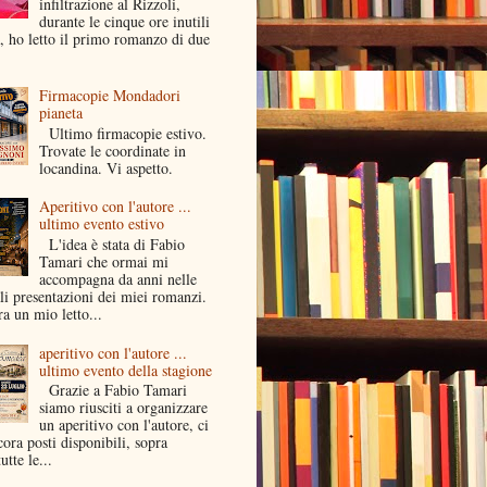
infiltrazione al Rizzoli,
durante le cinque ore inutili
a, ho letto il primo romanzo di due
Firmacopie Mondadori
pianeta
Ultimo firmacopie estivo.
Trovate le coordinate in
locandina. Vi aspetto.
Aperitivo con l'autore ...
ultimo evento estivo
L'idea è stata di Fabio
Tamari che ormai mi
accompagna da anni nelle
li presentazioni dei miei romanzi.
a un mio letto...
aperitivo con l'autore ...
ultimo evento della stagione
Grazie a Fabio Tamari
siamo riusciti a organizzare
un aperitivo con l'autore, ci
ora posti disponibili, sopra
utte le...