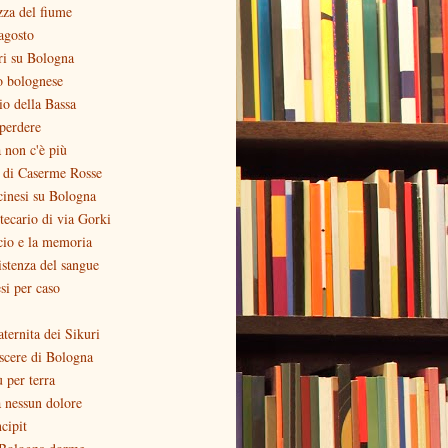
zza del fiume
agosto
ri su Bologna
o bolognese
zio della Bassa
perdere
 non c'è più
o di Caserme Rosse
inesi su Bologna
otecario di via Gorki
cio e la memoria
stenza del sangue
si per caso
aternita dei Sikuri
scere di Bologna
ù per terra
 nessun dolore
ncipit