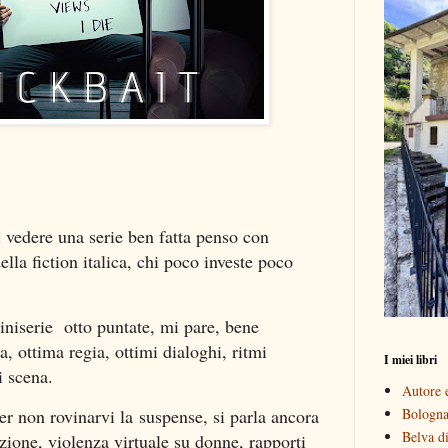
i vedere una serie ben fatta penso con
lla fiction italica, chi poco investe poco
iniserie
otto puntate, mi pare, bene
a, ottima regia, ottimi dialoghi, ritmi
I miei libri
i scena.
Autore e
Bologna 
per non rovinarvi la suspense, si parla ancora
Belva di
azione, violenza virtuale su donne, rapporti