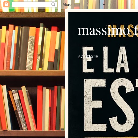
massimo 
scrittore