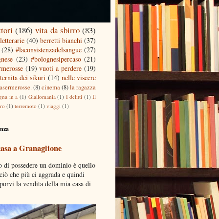
ttori
(186)
vita da sbirro
(83)
letterarie
(40)
berretti bianchi
(37)
(28)
#laconsistenzadelsangue
(27)
gnese
(23)
#bolognesipercaso
(21)
ermerosse
(19)
vuoti a perdere
(19)
ternita dei sikuri
(14)
nelle viscere
casermerosse.
(8)
cinema
(8)
la ragazza
gna in a
(1)
Giallomania
(1)
I delitti
(1)
Il
tro
(1)
terremoto
(1)
viaggi
(1)
enza
casa a Granaglione
o di possedere un dominio è quello
 ciò che più ci aggrada e quindi
porvi la vendita della mia casa di