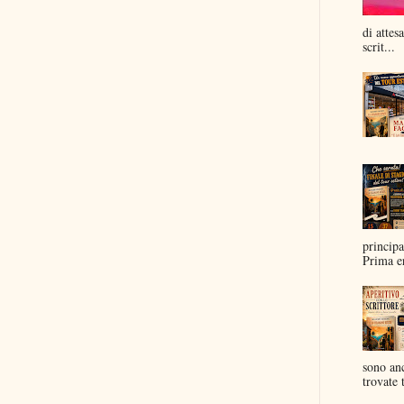
di attes
scrit...
principa
Prima er
sono anc
trovate t