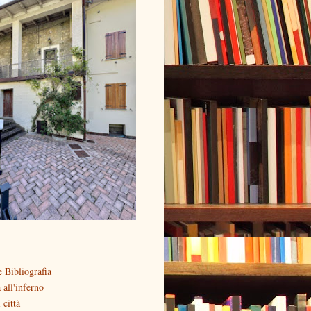
 Bibliografia
all'inferno
 città