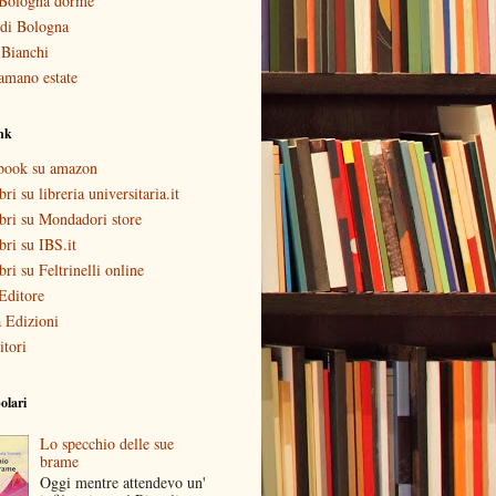
Bologna dorme
i di Bologna
 Bianchi
amano estate
ink
ebook su amazon
bri su libreria universitaria.it
ibri su Mondadori store
ibri su IBS.it
ibri su Feltrinelli online
Editore
 Edizioni
itori
olari
Lo specchio delle sue
brame
Oggi mentre attendevo un'