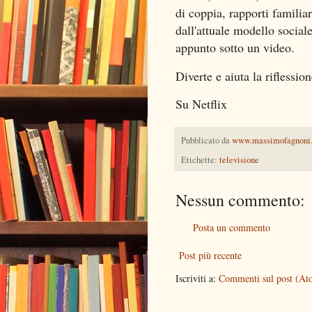
di coppia, rapporti familiar
dall'attuale modello sociale
appunto sotto un video.
Diverte e aiuta la riflession
Su Netflix
Pubblicato da
www.massimofagnoni
Etichette:
televisione
Nessun commento:
Posta un commento
Post più recente
Iscriviti a:
Commenti sul post (At