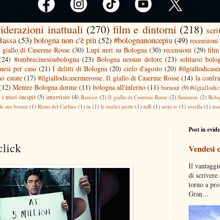
iderazioni inattuali
(270)
film e dintorni
(218)
scri
 Bassa
(53)
bologna non c'è più
(52)
#bolognanoncepiu
(49)
recensioni 
l giallo di Caserme Rosse
(30)
Lupi neri su Bologna
(30)
recensioni
(29)
film
(24)
#ombrecinesisubologna
(23)
Bologna nessun dolore
(23)
solitario bolo
nesi per caso
(21)
I delitti di Bologna
(20)
cielo d'agosto
(20)
#ilgiallodicas
o estate
(17)
#ilgiallodicasermerosse. Il giallo di Caserme Rosse
(14)
la confra
(12)
Mentre Bologna dorme
(11)
bologna all'inferno
(11)
burnout
(9)
#ilgiallodi
)
i miei incipit
(5)
interviste
(4)
Baricco
(2)
Il giallo di Caserme Rosse
(2)
Simenon
(2)
Bolo
le sue brame
(1)
Resto del Carlino
(1)
in
(1)
le tredici porte
(1)
mK
(1)
serie tv
(1)
sorella
(1)
tea
Post in evid
click
Vendesi 
Il vantaggi
di scrivere
torno a pro
Gran...