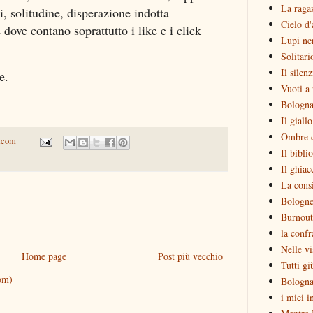
La raga
i, solitudine, disperazione indotta
Cielo d'
 dove contano soprattutto i like e i click
Lupi ne
Solitari
Il silen
e.
Vuoti a 
Bologna
Il giall
Ombre c
.com
Il bibli
Il ghiac
La consi
Bologne
Burnout
la confr
Nelle vi
Home page
Post più vecchio
Tutti gi
om)
Bologna
i miei i