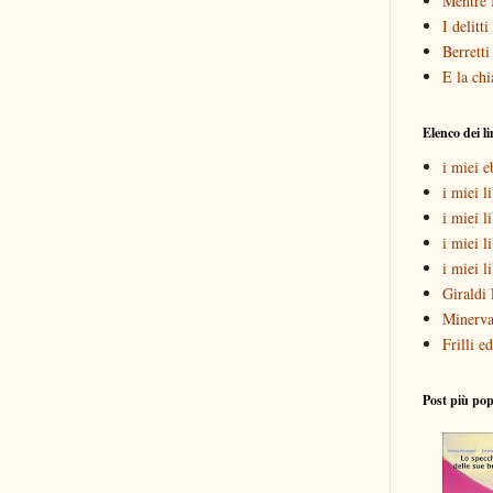
Mentre 
I delitt
Berretti
E la chi
Elenco dei l
i miei 
i miei li
i miei l
i miei l
i miei l
Giraldi 
Minerva
Frilli ed
Post più pop