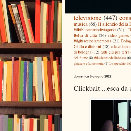
televisione
(447)
cons
musica
(66)
Il silenzio della
#ilbibliotecariodiviagorki
(31)
. I
Belva di città
(26)
video games
#ilghiaccioelamemoria
(21)
Bolog
Giallo e dintorni
(18)
e la chiaman
di bologna
(12)
tutti giù per terra
del fiume
(8)
#ilsilenziodellabassa
(6
ghiaccio e la memoria
(1)
Lo specchio del
domenica 5 giugno 2022
Clickbait ...esca da 