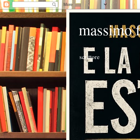
massimo 
scrittore