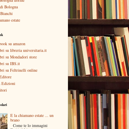
Bologna dorme
i di Bologna
 Bianchi
amano estate
ink
ebook su amazon
bri su libreria universitaria.it
ibri su Mondadori store
ibri su IBS.it
ibri su Feltrinelli online
Editore
 Edizioni
itori
olari
E la chiamano estate ... un
brano
Come te lo immagini