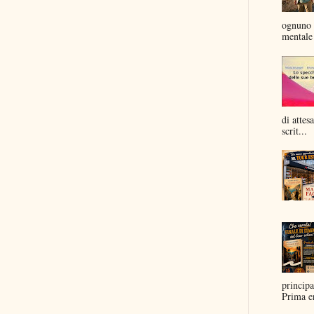
ognuno 
mentale 
di attes
scrit...
principa
Prima er