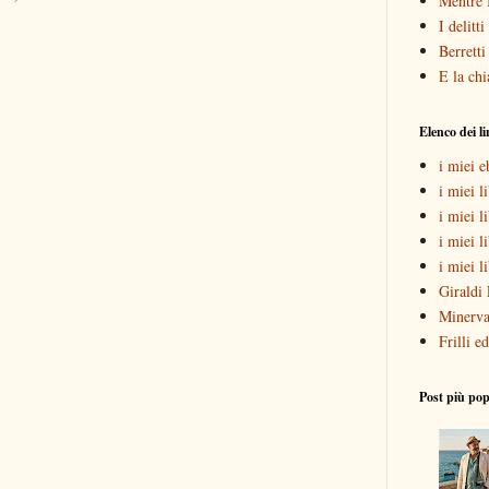
Mentre 
I delitt
Berretti
E la chi
Elenco dei l
i miei 
i miei li
i miei l
i miei l
i miei l
Giraldi 
Minerva
Frilli ed
Post più pop