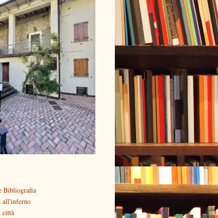
 Bibliografia
all'inferno
 città