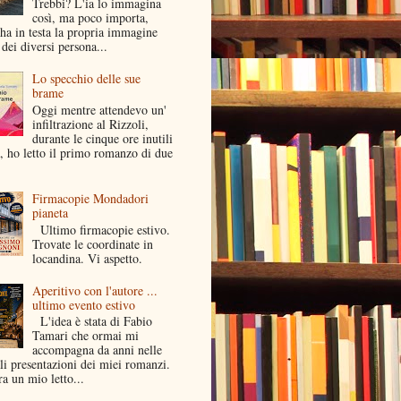
Trebbi? L'ia lo immagina
così, ma poco importa,
ha in testa la propria immagine
dei diversi persona...
Lo specchio delle sue
brame
Oggi mentre attendevo un'
infiltrazione al Rizzoli,
durante le cinque ore inutili
a, ho letto il primo romanzo di due
Firmacopie Mondadori
pianeta
Ultimo firmacopie estivo.
Trovate le coordinate in
locandina. Vi aspetto.
Aperitivo con l'autore ...
ultimo evento estivo
L'idea è stata di Fabio
Tamari che ormai mi
accompagna da anni nelle
li presentazioni dei miei romanzi.
a un mio letto...