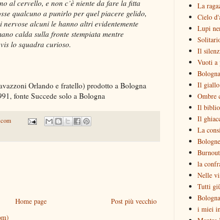
no al cervello, e non c’è niente da fare la fitta
La raga
osse qualcuno a punirlo per quel piacere gelido,
Cielo d'
i nervose alcuni le hanno altri evidentemente
Lupi ne
ano calda sulla fronte stempiata mentre
Solitari
vis lo squadra curioso.
Il silen
Vuoti a 
Bologna
Il giall
vazzoni Orlando e fratello) prodotto a Bologna
991, fonte Succede solo a Bologna
Ombre c
Il bibli
Il ghiac
.com
La consi
Bologne
Burnout
la confr
Nelle vi
Tutti gi
Bologna
Home page
Post più vecchio
i miei i
om)