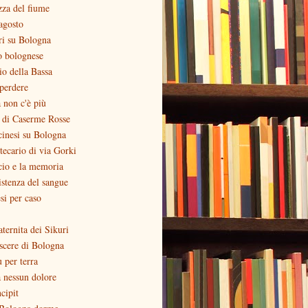
zza del fiume
agosto
ri su Bologna
o bolognese
zio della Bassa
perdere
 non c'è più
o di Caserme Rosse
inesi su Bologna
otecario di via Gorki
cio e la memoria
stenza del sangue
si per caso
aternita dei Sikuri
scere di Bologna
ù per terra
 nessun dolore
ncipit