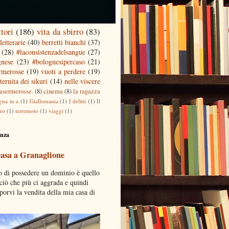
ttori
(186)
vita da sbirro
(83)
letterarie
(40)
berretti bianchi
(37)
(28)
#laconsistenzadelsangue
(27)
gnese
(23)
#bolognesipercaso
(21)
ermerosse
(19)
vuoti a perdere
(19)
ternita dei sikuri
(14)
nelle viscere
casermerosse.
(8)
cinema
(8)
la ragazza
gna in a
(1)
Giallomania
(1)
I delitti
(1)
Il
tro
(1)
terremoto
(1)
viaggi
(1)
enza
casa a Granaglione
o di possedere un dominio è quello
 ciò che più ci aggrada e quindi
porvi la vendita della mia casa di