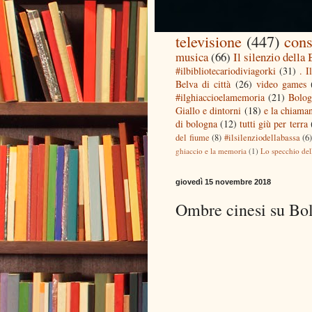
televisione
(447)
cons
musica
(66)
Il silenzio della
#ilbibliotecariodiviagorki
(31)
. I
Belva di città
(26)
video games
#ilghiaccioelamemoria
(21)
Bolog
Giallo e dintorni
(18)
e la chiaman
di bologna
(12)
tutti giù per terra
del fiume
(8)
#ilsilenziodellabassa
(6
ghiaccio e la memoria
(1)
Lo specchio del
giovedì 15 novembre 2018
Ombre cinesi su Bol