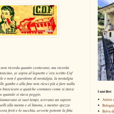
i non ricorda quanto costavano, ma ricorda
oncino, se sopra al legnetto c’era scritto Cof
lo e non è questione di nostalgia, la nostalgia
lle gambe e alla fine non riesci più a fare nulla
e biascicare a qualche coetaneo come si stava
I miei libri
o quando si stava peggio.
chiamavano ai suoi tempi, avevano un sapore
Autore e
quelli alla menta e al limone, e mentre spezza
Bologna 
cora forti e lo succhia, avverte potente la fitta
Belva di