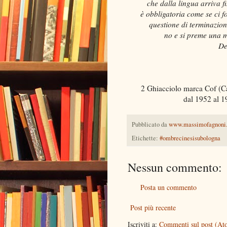
che dalla lingua arriva fi
è obbligatoria come se ci f
questione di terminazion
no e si preme una m
De
2 Ghiacciolo marca Cof (Ca
dal 1952 al 1
Pubblicato da
www.massimofagnoni
Etichette:
#ombrecinesisubologna
Nessun commento:
Posta un commento
Post più recente
Iscriviti a:
Commenti sul post (At