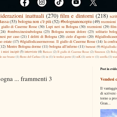
iderazioni inattuali
(270)
film e dintorni
(218)
scri
 Bassa
(53)
bologna non c'è più
(52)
#bolognanoncepiu
(49)
recensioni 
l giallo di Caserme Rosse
(30)
Lupi neri su Bologna
(30)
recensioni
(29)
film
(24)
#ombrecinesisubologna
(23)
Bologna nessun dolore
(23)
solitario bolo
nesi per caso
(21)
I delitti di Bologna
(20)
cielo d'agosto
(20)
#ilgiallodicas
o estate
(17)
#ilgiallodicasermerosse. Il giallo di Caserme Rosse
(14)
la confra
(12)
Mentre Bologna dorme
(11)
bologna all'inferno
(11)
burnout
(9)
#ilgiallodi
)
i miei incipit
(5)
interviste
(4)
Baricco
(2)
Il giallo di Caserme Rosse
(2)
Simenon
(2)
Bolo
le sue brame
(1)
Resto del Carlino
(1)
in
(1)
le tredici porte
(1)
mK
(1)
serie tv
(1)
sorella
(1)
tea
Post in evid
ogna ... frammenti 3
Vendesi 
Il vantaggi
di scrivere
torno a pro
Gran...