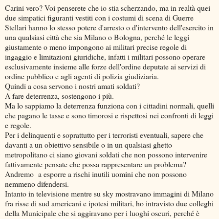
Carini vero? Voi penserete che io stia scherzando, ma in realtà quei
due simpatici figuranti vestiti con i costumi di scena di Guerre
Stellari hanno lo stesso potere d'arresto o d'intervento dell'esercito in
una qualsiasi città che sia Milano o Bologna, perché le leggi
giustamente o meno impongono ai militari precise regole di
ingaggio e limitazioni giuridiche, infatti i militari possono operare
esclusivamente insieme alle forze dell'ordine deputate ai servizi di
ordine pubblico e agli agenti di polizia giudiziaria.
Quindi a cosa servono i nostri amati soldati?
A fare deterrenza, sostengono i più.
Ma lo sappiamo la deterrenza funziona con i cittadini normali, quelli
che pagano le tasse e sono timorosi e rispettosi nei confronti di leggi
e regole.
Per i delinquenti e soprattutto per i terroristi eventuali, sapere che
davanti a un obiettivo sensibile o in un qualsiasi ghetto
metropolitano ci siano giovani soldati che non possono intervenire
fattivamente pensate che possa rappresentare un problema?
Andremo a esporre a rischi inutili uomini che non possono
nemmeno difendersi.
Intanto in televisione mentre su sky mostravano immagini di Milano
fra risse di sud americani e ipotesi militari, ho intravisto due colleghi
della Municipale che si aggiravano per i luoghi oscuri, perché è