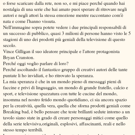
o forse scaricare dalla rete, non so, e mi piace perché quando hai
nostalgia di una serie che hai amato puoi sperare di ritrovare negli
autori e negli attori la stessa emozione mentre raccontano com'è
nata e come l'hanno vissuta.
Nell'immagine sopra potete vedere i due principali responsabili di
un successo di pubblico, quasi 3 milioni di persone hanno visto le 5
stagioni di uno dei prodotti più geniali della televisione di questo
secolo.
Vince Gilligan il suo ideatore principale e l'attore protagonista
Bryan Cranston.
Perché oggi voglio parlare di loro?
Perché ascoltando il fantastico gruppo di creativi autori delle tante
puntate li ho invidiati, e ho ritrovato la speranza.
La mia speranza è che in un mondo pieno di messaggi pieni di
faccine e privi di linguaggio, un mondo di grande fratello, calcio e
sport, e televisione spazzatura con tutte le cucine del mondo,
insomma nel nostro fetido mondo quotidiano, ci sia ancora spazio
per la creatività, quella vera, quella che sforna prodotti geniali come
Breaking bad, è bello pensare che teste brillanti sedute intorno a un
tavolo siano state in grado di creare personaggi mitici come quello
della serie televisiva,originali, esplosivi, affascinanti, reali e nello
stesso tempo terribili.