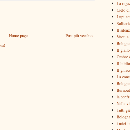
La raga
Cielo d'
Lupi ne
Solitari
Il silen
Home page
Post più vecchio
Vuoti a 
Bologna
om)
Il giall
Ombre c
Il bibli
Il ghiac
La consi
Bologne
Burnout
la confr
Nelle vi
Tutti gi
Bologna
i miei i