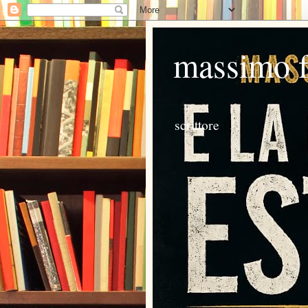
massimo 
scrittore