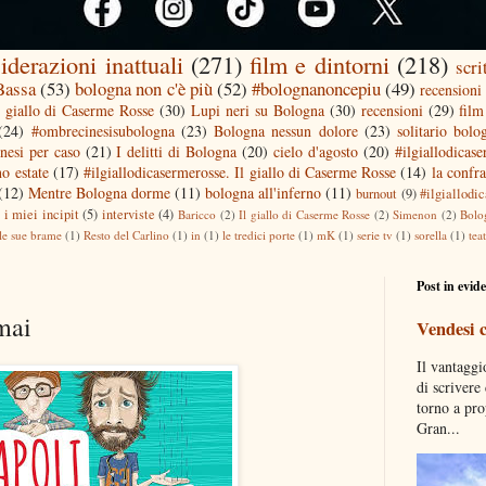
iderazioni inattuali
(271)
film e dintorni
(218)
scri
 Bassa
(53)
bologna non c'è più
(52)
#bolognanoncepiu
(49)
recensioni 
l giallo di Caserme Rosse
(30)
Lupi neri su Bologna
(30)
recensioni
(29)
film
(24)
#ombrecinesisubologna
(23)
Bologna nessun dolore
(23)
solitario bolo
nesi per caso
(21)
I delitti di Bologna
(20)
cielo d'agosto
(20)
#ilgiallodicas
o estate
(17)
#ilgiallodicasermerosse. Il giallo di Caserme Rosse
(14)
la confra
(12)
Mentre Bologna dorme
(11)
bologna all'inferno
(11)
burnout
(9)
#ilgiallodi
)
i miei incipit
(5)
interviste
(4)
Baricco
(2)
Il giallo di Caserme Rosse
(2)
Simenon
(2)
Bolo
le sue brame
(1)
Resto del Carlino
(1)
in
(1)
le tredici porte
(1)
mK
(1)
serie tv
(1)
sorella
(1)
tea
Post in evid
mai
Vendesi 
Il vantaggi
di scrivere
torno a pro
Gran...