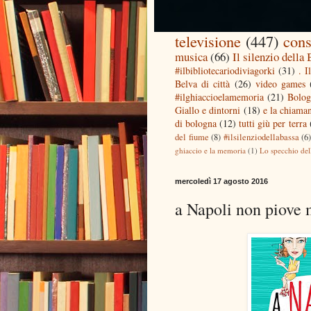
televisione
(447)
cons
musica
(66)
Il silenzio della
#ilbibliotecariodiviagorki
(31)
. I
Belva di città
(26)
video games
#ilghiaccioelamemoria
(21)
Bolog
Giallo e dintorni
(18)
e la chiaman
di bologna
(12)
tutti giù per terra
del fiume
(8)
#ilsilenziodellabassa
(6
ghiaccio e la memoria
(1)
Lo specchio del
mercoledì 17 agosto 2016
a Napoli non piove 