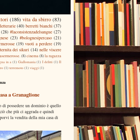
ttori
(186)
vita da sbirro
(83)
letterarie
(40)
berretti bianchi
(37)
(28)
#laconsistenzadelsangue
(27)
gnese
(23)
#bolognesipercaso
(21)
ermerosse
(19)
vuoti a perdere
(19)
ternita dei sikuri
(14)
nelle viscere
casermerosse.
(8)
cinema
(8)
la ragazza
gna in a
(1)
Giallomania
(1)
I delitti
(1)
Il
tro
(1)
terremoto
(1)
viaggi
(1)
enza
casa a Granaglione
o di possedere un dominio è quello
 ciò che più ci aggrada e quindi
porvi la vendita della mia casa di