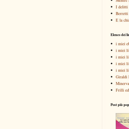
Mentre 
I delitt
Berretti
E la chi
Elenco dei l
i miei 
i miei li
i miei l
i miei l
i miei l
Giraldi 
Minerva
Frilli ed
Post più pop