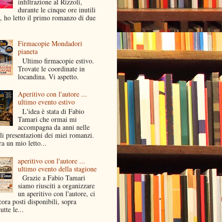
infiltrazione al Rizzoli,
durante le cinque ore inutili
a, ho letto il primo romanzo di due
Firmacopie Mondadori
pianeta
Ultimo firmacopie estivo.
Trovate le coordinate in
locandina. Vi aspetto.
Aperitivo con l'autore ...
ultimo evento estivo
L'idea è stata di Fabio
Tamari che ormai mi
accompagna da anni nelle
li presentazioni dei miei romanzi.
a un mio letto...
aperitivo con l'autore ...
ultimo evento della stagione
Grazie a Fabio Tamari
siamo riusciti a organizzare
un aperitivo con l'autore, ci
ora posti disponibili, sopra
utte le...