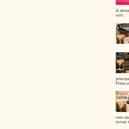
di attes
scrit...
principa
Prima er
sono anc
trovate t