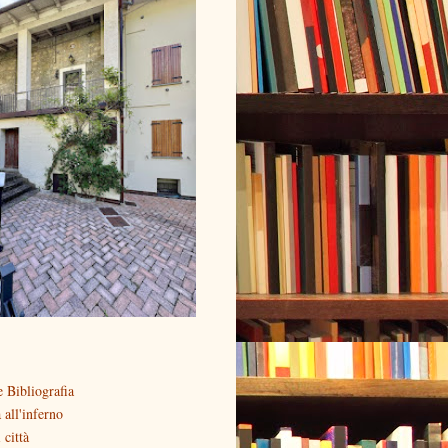
 Bibliografia
all'inferno
 città