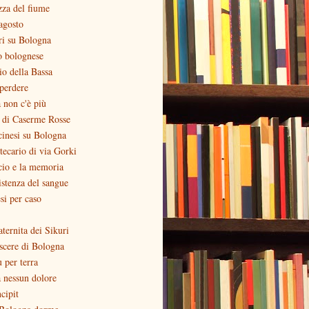
zza del fiume
agosto
ri su Bologna
o bolognese
zio della Bassa
perdere
 non c'è più
o di Caserme Rosse
inesi su Bologna
otecario di via Gorki
cio e la memoria
stenza del sangue
si per caso
aternita dei Sikuri
scere di Bologna
ù per terra
 nessun dolore
ncipit