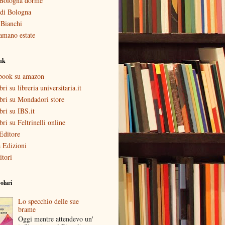
Bologna dorme
i di Bologna
 Bianchi
amano estate
ink
ebook su amazon
bri su libreria universitaria.it
ibri su Mondadori store
ibri su IBS.it
ibri su Feltrinelli online
Editore
 Edizioni
itori
olari
Lo specchio delle sue
brame
Oggi mentre attendevo un'