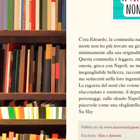
C'era Edoardo, la commedia nap
morte non ho più trovato un gi
minimamente alla sua originali
Questa commedia è leggera, eter
onesta, gioca con Napoli, ne mo
ineguagliabile bellezza, racco
ma seducenti nella loro ingenui
La ragazza del nord che sviene 
sfaccendato e sornione, il depre
personaggi, sullo sfondo Napoli
piacevole come una sfogliatell
Su Sky
Pubblicato da
www.massimofagnoni
Etichette:
film e dintorni