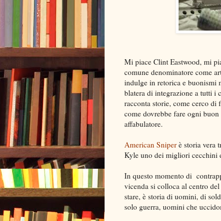
Mi piace Clint Eastwood, mi pi
comune denominatore come artis
indulge in retorica e buonismi m
blatera di integrazione a tutti 
racconta storie, come cerco di fa
come dovrebbe fare ogni buon r
affabulatore.
American Sniper
è storia vera 
Kyle uno dei migliori cecchini d
In questo momento di contrappo
vicenda si colloca al centro de
stare, è storia di uomini, di sol
solo guerra, uomini che uccido