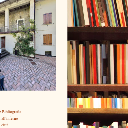
 Bibliografia
all'inferno
 città