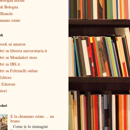
Bologna dorme
i di Bologna
 Bianchi
amano estate
ink
ebook su amazon
bri su libreria universitaria.it
ibri su Mondadori store
ibri su IBS.it
ibri su Feltrinelli online
Editore
 Edizioni
itori
olari
E la chiamano estate ... un
brano
Come te lo immagini