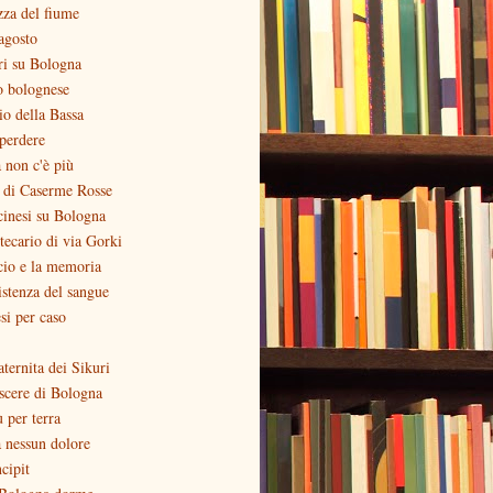
zza del fiume
agosto
ri su Bologna
o bolognese
zio della Bassa
perdere
 non c'è più
o di Caserme Rosse
inesi su Bologna
otecario di via Gorki
cio e la memoria
stenza del sangue
si per caso
aternita dei Sikuri
scere di Bologna
ù per terra
 nessun dolore
ncipit