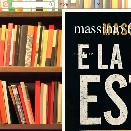
massimo 
scrittore