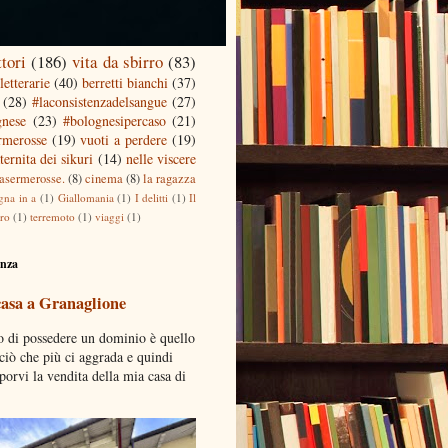
ttori
(186)
vita da sbirro
(83)
letterarie
(40)
berretti bianchi
(37)
(28)
#laconsistenzadelsangue
(27)
gnese
(23)
#bolognesipercaso
(21)
ermerosse
(19)
vuoti a perdere
(19)
ternita dei sikuri
(14)
nelle viscere
casermerosse.
(8)
cinema
(8)
la ragazza
gna in a
(1)
Giallomania
(1)
I delitti
(1)
Il
tro
(1)
terremoto
(1)
viaggi
(1)
enza
casa a Granaglione
o di possedere un dominio è quello
 ciò che più ci aggrada e quindi
porvi la vendita della mia casa di