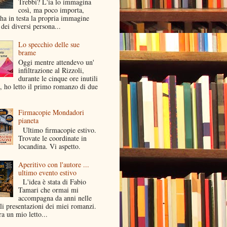
Trebbi? L'ia lo immagina
così, ma poco importa,
ha in testa la propria immagine
dei diversi persona...
Lo specchio delle sue
brame
Oggi mentre attendevo un'
infiltrazione al Rizzoli,
durante le cinque ore inutili
a, ho letto il primo romanzo di due
Firmacopie Mondadori
pianeta
Ultimo firmacopie estivo.
Trovate le coordinate in
locandina. Vi aspetto.
Aperitivo con l'autore ...
ultimo evento estivo
L'idea è stata di Fabio
Tamari che ormai mi
accompagna da anni nelle
li presentazioni dei miei romanzi.
a un mio letto...