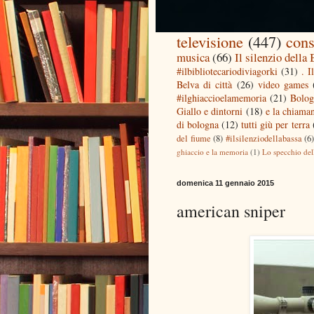
televisione
(447)
cons
musica
(66)
Il silenzio della
#ilbibliotecariodiviagorki
(31)
. I
Belva di città
(26)
video games
#ilghiaccioelamemoria
(21)
Bolog
Giallo e dintorni
(18)
e la chiaman
di bologna
(12)
tutti giù per terra
del fiume
(8)
#ilsilenziodellabassa
(6
ghiaccio e la memoria
(1)
Lo specchio del
domenica 11 gennaio 2015
american sniper