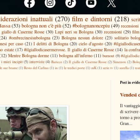
iderazioni inattuali
(270)
film e dintorni
(218)
scri
 Bassa
(53)
bologna non c'è più
(52)
#bolognanoncepiu
(49)
recensioni 
l giallo di Caserme Rosse
(30)
Lupi neri su Bologna
(30)
recensioni
(29)
film
(24)
#ombrecinesisubologna
(23)
Bologna nessun dolore
(23)
solitario bolo
nesi per caso
(21)
I delitti di Bologna
(20)
cielo d'agosto
(20)
#ilgiallodicas
o estate
(17)
#ilgiallodicasermerosse. Il giallo di Caserme Rosse
(14)
la confra
(12)
Mentre Bologna dorme
(11)
bologna all'inferno
(11)
burnout
(9)
#ilgiallodi
)
i miei incipit
(5)
interviste
(4)
Baricco
(2)
Il giallo di Caserme Rosse
(2)
Simenon
(2)
Bolo
le sue brame
(1)
Resto del Carlino
(1)
in
(1)
le tredici porte
(1)
mK
(1)
serie tv
(1)
sorella
(1)
tea
Post in evid
Vendesi 
Il vantaggi
di scrivere
torno a pro
Gran...