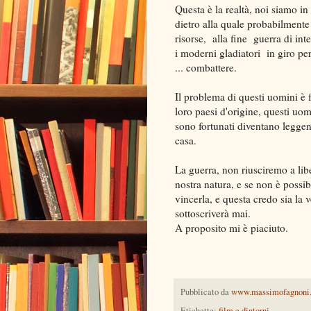
Questa è la realtà, noi siamo in
dietro alla quale probabilmente
risorse, alla fine guerra di int
i moderni gladiatori in giro pe
... combattere.
Il problema di questi uomini è f
loro paesi d'origine, questi uo
sono fortunati diventano legg
casa.
La guerra, non riusciremo a libe
nostra natura, e se non è possib
vincerla, e questa credo sia la 
sottoscriverà mai.
A proposito mi è piaciuto.
Pubblicato da
www.massimofagnoni
Etichette:
film e dintorni