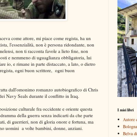
aceva come attore, mi piace come regista, ha un
ta, l'essenzialità, non è persona ridondante, non
elensi, non ti racconta favole a lieto fine, non
i costi e nemmeno di uguaglianza obbligatoria, lui
re io, e rimane in parte distaccato, a lato, o dietro
egista, ogni buon scrittore, ogni buon
tratta dall'omonimo romanzo autobiografico di Chris
ei Navy Seals durante il conflitto in Iraq.
sizione culturale fra occidente e oriente questa
I miei libri
l dramma della guerra senza indicarti da che parte
Autore e
dati, di guerrieri, non di gloria onore e fortuna, ma
Bologna 
no uomini a volte bambini, donne, anziani.
Belva di