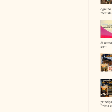
ognuno 
mentale 
di attes
scrit...
principa
Prima er