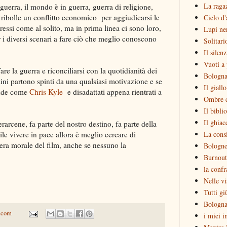
La raga
 guerra, il mondo è in guerra, guerra di religione,
 ribolle un conflitto economico per aggiudicarsi le
Cielo d'
eressi come al solito, ma in prima linea ci sono loro,
Lupi ne
r i diversi scenari a fare ciò che meglio conoscono
Solitari
Il silen
Vuoti a 
are la guerra e riconciliarsi con la quotidianità dei
Bologna
mini partono spinti da una qualsiasi motivazione e se
Il giall
ende come
Chris Kyle
e disadattati appena rientrati a
Ombre c
Il bibli
Il ghiac
rarcene, fa parte del nostro destino, fa parte della
ile vivere in pace allora è meglio cercare di
La consi
vera morale del film, anche se nessuno la
Bologne
Burnout
la confr
Nelle vi
Tutti gi
Bologna
.com
i miei i