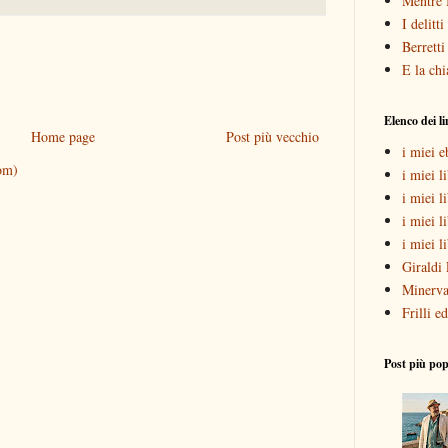
Mentre 
I delitt
Berretti
E la chi
Elenco dei l
Home page
Post più vecchio
i miei 
om)
i miei li
i miei l
i miei l
i miei l
Giraldi 
Minerva
Frilli ed
Post più pop