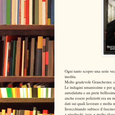
Ogni tanto scopro una serie v
inedita.
Molto gradevole Granchester, 
Le indagini umanissime e per qu
autodidatta e un prete bellissi
anche essere poliziotti era un m
dati sui quali lavorare e molta m
Invecchiando subisco il fascin
a giradischi, jazz, e molto alcoo