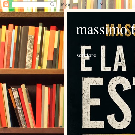
massimo 
scrittore