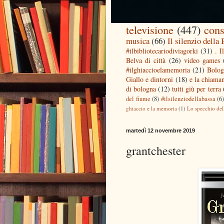
televisione
(447)
cons
musica
(66)
Il silenzio della
#ilbibliotecariodiviagorki
(31)
. I
Belva di città
(26)
video games
#ilghiaccioelamemoria
(21)
Bolog
Giallo e dintorni
(18)
e la chiaman
di bologna
(12)
tutti giù per terra
del fiume
(8)
#ilsilenziodellabassa
(6
ghiaccio e la memoria
(1)
Lo specchio del
martedì 12 novembre 2019
grantchester