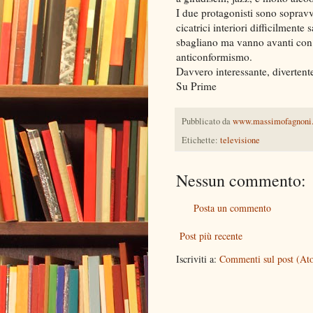
I due protagonisti sono sopravv
cicatrici interiori difficilmente
sbagliano ma vanno avanti con c
anticonformismo.
Davvero interessante, divertent
Su Prime
Pubblicato da
www.massimofagnoni
Etichette:
televisione
Nessun commento:
Posta un commento
Post più recente
Iscriviti a:
Commenti sul post (At