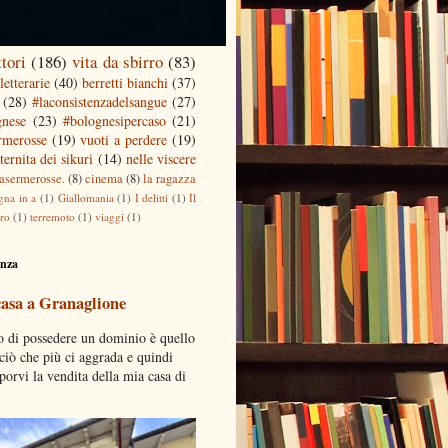
ttori
(186)
vita da sbirro
(83)
letterarie
(40)
berretti bianchi
(37)
(28)
#laconsistenzadelsangue
(27)
gnese
(23)
#bolognesipercaso
(21)
ermerosse
(19)
vuoti a perdere
(19)
ternita dei sikuri
(14)
nelle viscere
casermerosse.
(8)
cinema
(8)
la ragazza
gna in a
(1)
Giallomania
(1)
I delitti
(1)
Il
tro
(1)
terremoto
(1)
viaggi
(1)
enza
casa a Granaglione
o di possedere un dominio è quello
 ciò che più ci aggrada e quindi
porvi la vendita della mia casa di