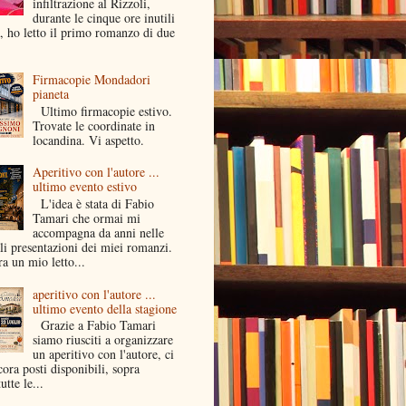
infiltrazione al Rizzoli,
durante le cinque ore inutili
a, ho letto il primo romanzo di due
Firmacopie Mondadori
pianeta
Ultimo firmacopie estivo.
Trovate le coordinate in
locandina. Vi aspetto.
Aperitivo con l'autore ...
ultimo evento estivo
L'idea è stata di Fabio
Tamari che ormai mi
accompagna da anni nelle
li presentazioni dei miei romanzi.
a un mio letto...
aperitivo con l'autore ...
ultimo evento della stagione
Grazie a Fabio Tamari
siamo riusciti a organizzare
un aperitivo con l'autore, ci
ora posti disponibili, sopra
utte le...