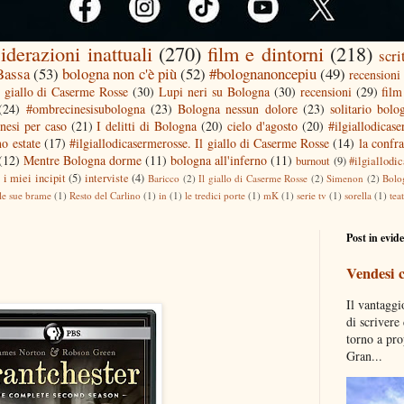
iderazioni inattuali
(270)
film e dintorni
(218)
scri
 Bassa
(53)
bologna non c'è più
(52)
#bolognanoncepiu
(49)
recensioni 
l giallo di Caserme Rosse
(30)
Lupi neri su Bologna
(30)
recensioni
(29)
film
(24)
#ombrecinesisubologna
(23)
Bologna nessun dolore
(23)
solitario bolo
nesi per caso
(21)
I delitti di Bologna
(20)
cielo d'agosto
(20)
#ilgiallodicas
o estate
(17)
#ilgiallodicasermerosse. Il giallo di Caserme Rosse
(14)
la confra
(12)
Mentre Bologna dorme
(11)
bologna all'inferno
(11)
burnout
(9)
#ilgiallodi
)
i miei incipit
(5)
interviste
(4)
Baricco
(2)
Il giallo di Caserme Rosse
(2)
Simenon
(2)
Bolo
le sue brame
(1)
Resto del Carlino
(1)
in
(1)
le tredici porte
(1)
mK
(1)
serie tv
(1)
sorella
(1)
tea
Post in evid
Vendesi 
Il vantaggi
di scrivere
torno a pro
Gran...