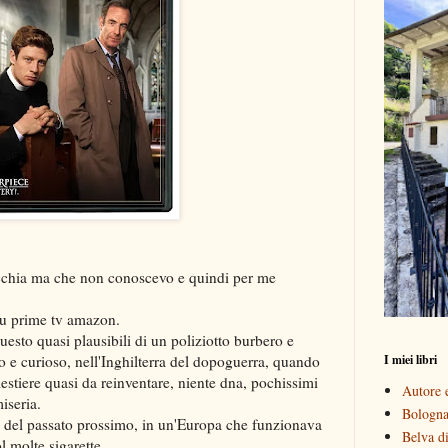
ecchia ma che non conoscevo e quindi per me
su prime tv amazon.
esto quasi plausibili di un poliziotto burbero e
I miei libri
mo e curioso, nell'Inghilterra del dopoguerra, quando
estiere quasi da reinventare, niente dna, pochissimi
Autore e
iseria.
Bologna 
o del passato prossimo, in un'Europa che funzionava
Belva di
l molte sigarette.