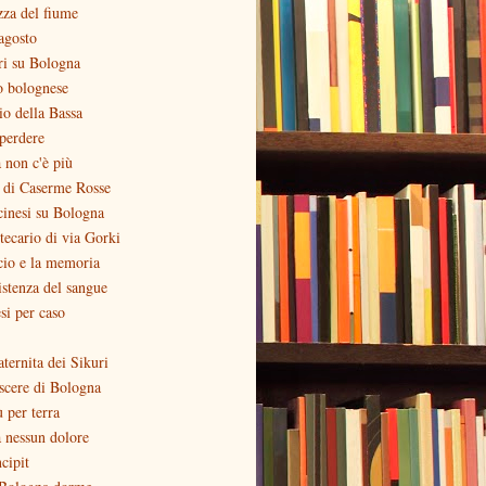
zza del fiume
agosto
ri su Bologna
o bolognese
zio della Bassa
perdere
 non c'è più
o di Caserme Rosse
inesi su Bologna
otecario di via Gorki
cio e la memoria
stenza del sangue
si per caso
aternita dei Sikuri
scere di Bologna
ù per terra
 nessun dolore
ncipit