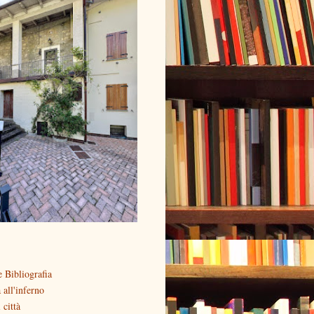
 Bibliografia
all'inferno
 città