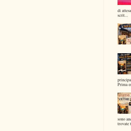
di attes
scrit...
principa
Prima er
sono anc
trovate t