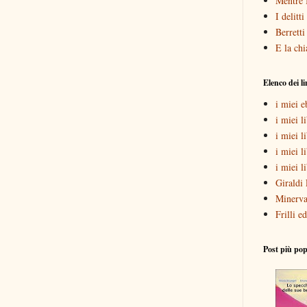
Mentre 
I delitt
Berretti
E la chi
Elenco dei l
i miei 
i miei li
i miei l
i miei l
i miei l
Giraldi 
Minerva
Frilli ed
Post più pop