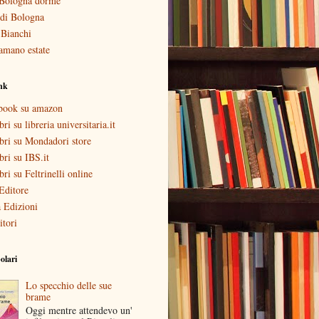
Bologna dorme
i di Bologna
 Bianchi
amano estate
ink
ebook su amazon
bri su libreria universitaria.it
ibri su Mondadori store
ibri su IBS.it
ibri su Feltrinelli online
Editore
 Edizioni
itori
olari
Lo specchio delle sue
brame
Oggi mentre attendevo un'