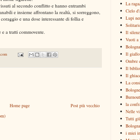
La raga
issuti al secondo conflitto e hanno entrambi
Cielo d'
 sanabili e insieme affrontano la realtà, si sorreggono,
Lupi ne
oraggio e una dose interessante di follia e
Solitari
e e a tratti commovente.
Il silen
Vuoti a 
Bologna
Il giall
.com
Ombre c
Il bibli
Il ghiac
La consi
Bologne
Burnout
la confr
Home page
Post più vecchio
Nelle vi
om)
Tutti gi
Bologna
i miei i