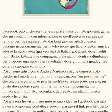
Facebook può anche servire, e mi piace avere contatti giovani, gente
che mi contamina con informazioni su quell'universo sempre più
remoto per me rappresentato dai tanti giovani artisti che non
passano necessariamente per la televisione quella di xfactor, amici, e
adesso la nuova idea (già vecchia) di Italia's got talent, dove i soliti
noti, Bisio, Littizzetto e compagnia presentano talenti e saltimbanco
per proporre una nuova fiera mediatica dove gli unici a guadagnare
cifre da capogiro sono loro.
Poi ci sono artisti come Andrea Nardinocchi che conosco solo
perché nel mio lettore mp3 ho una sua canzone
"un posto per me
"
che ancora ascolto forse perché anch'io vorrei un posto per me, un
posto dove potere sentirmi in armonia, o semplicemente non
minacciato, inquinato, violentato, depredato, insultato, ma non
credo che ci sia.
Poi ieri sera ho visto il suo nuovissimo video su Facebook passato
da un mio giovane contatto, e provo a passarvi il link perché questo
giovane di cui non so nulla, arriva, buca lo schermo, ma non quello