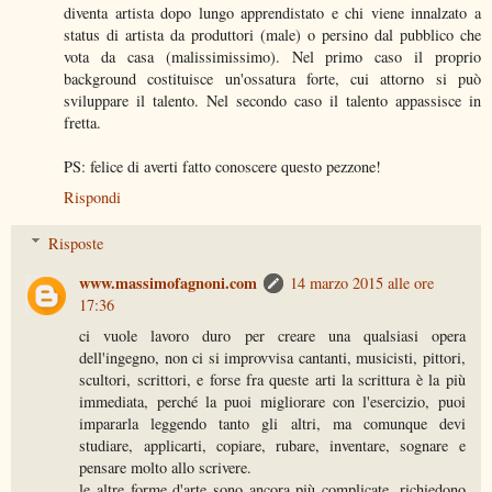
diventa artista dopo lungo apprendistato e chi viene innalzato a
status di artista da produttori (male) o persino dal pubblico che
vota da casa (malissimissimo). Nel primo caso il proprio
background costituisce un'ossatura forte, cui attorno si può
sviluppare il talento. Nel secondo caso il talento appassisce in
fretta.
PS: felice di averti fatto conoscere questo pezzone!
Rispondi
Risposte
www.massimofagnoni.com
14 marzo 2015 alle ore
17:36
ci vuole lavoro duro per creare una qualsiasi opera
dell'ingegno, non ci si improvvisa cantanti, musicisti, pittori,
scultori, scrittori, e forse fra queste arti la scrittura è la più
immediata, perché la puoi migliorare con l'esercizio, puoi
impararla leggendo tanto gli altri, ma comunque devi
studiare, applicarti, copiare, rubare, inventare, sognare e
pensare molto allo scrivere.
le altre forme d'arte sono ancora più complicate, richiedono