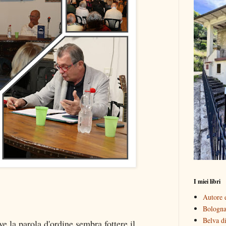
I miei libri
Autore e
Bologna 
Belva di
e la parola d'ordine sembra fottere il