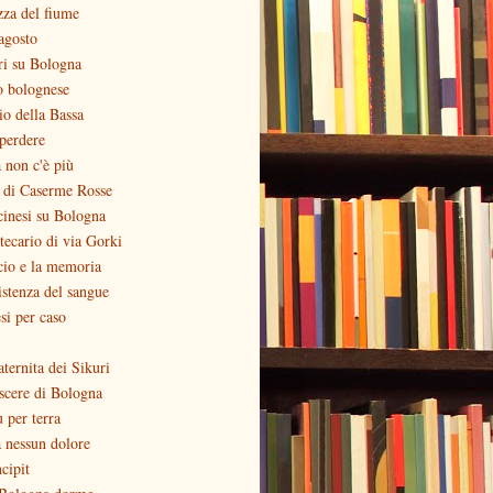
zza del fiume
agosto
ri su Bologna
o bolognese
zio della Bassa
perdere
 non c'è più
o di Caserme Rosse
inesi su Bologna
otecario di via Gorki
cio e la memoria
stenza del sangue
si per caso
aternita dei Sikuri
scere di Bologna
ù per terra
 nessun dolore
ncipit