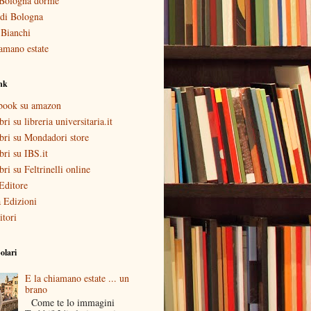
Bologna dorme
i di Bologna
 Bianchi
amano estate
ink
ebook su amazon
bri su libreria universitaria.it
ibri su Mondadori store
ibri su IBS.it
ibri su Feltrinelli online
Editore
 Edizioni
itori
olari
E la chiamano estate ... un
brano
Come te lo immagini