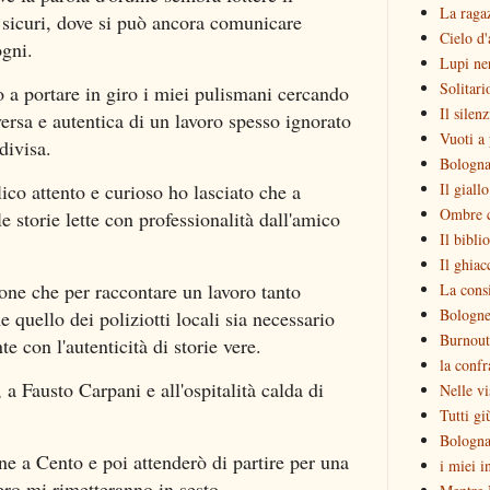
La raga
 sicuri, dove si può ancora comunicare
Cielo d'
gni.
Lupi ne
Solitari
 a portare in giro i miei pulismani cercando
Il silen
versa e autentica di un lavoro spesso ignorato
Vuoti a 
divisa.
Bologna
Il giall
lico attento e curioso ho lasciato che a
Ombre c
le storie lette con professionalità dall'amico
Il bibli
Il ghiac
one che per raccontare un lavoro tanto
La consi
Bologne
quello dei poliziotti locali sia necessario
Burnout
te con l'autenticità di storie vere.
la confr
a Fausto Carpani e all'ospitalità calda di
Nelle vi
Tutti gi
Bologna
e a Cento e poi attenderò di partire per una
i miei i
ero mi rimetteranno in sesto.