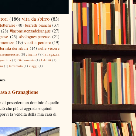
ttori
(186)
vita da sbirro
(83)
letterarie
(40)
berretti bianchi
(37)
(28)
#laconsistenzadelsangue
(27)
gnese
(23)
#bolognesipercaso
(21)
ermerosse
(19)
vuoti a perdere
(19)
ternita dei sikuri
(14)
nelle viscere
casermerosse.
(8)
cinema
(8)
la ragazza
gna in a
(1)
Giallomania
(1)
I delitti
(1)
Il
tro
(1)
terremoto
(1)
viaggi
(1)
enza
casa a Granaglione
o di possedere un dominio è quello
 ciò che più ci aggrada e quindi
porvi la vendita della mia casa di