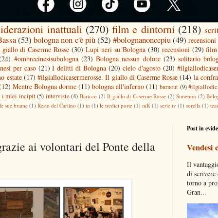
iderazioni inattuali
(270)
film e dintorni
(218)
scri
 Bassa
(53)
bologna non c'è più
(52)
#bolognanoncepiu
(49)
recensioni 
l giallo di Caserme Rosse
(30)
Lupi neri su Bologna
(30)
recensioni
(29)
film
(24)
#ombrecinesisubologna
(23)
Bologna nessun dolore
(23)
solitario bolo
nesi per caso
(21)
I delitti di Bologna
(20)
cielo d'agosto
(20)
#ilgiallodicas
o estate
(17)
#ilgiallodicasermerosse. Il giallo di Caserme Rosse
(14)
la confra
(12)
Mentre Bologna dorme
(11)
bologna all'inferno
(11)
burnout
(9)
#ilgiallodi
)
i miei incipit
(5)
interviste
(4)
Baricco
(2)
Il giallo di Caserme Rosse
(2)
Simenon
(2)
Bolo
le sue brame
(1)
Resto del Carlino
(1)
in
(1)
le tredici porte
(1)
mK
(1)
serie tv
(1)
sorella
(1)
tea
Post in evid
grazie ai volontari del Ponte della
Vendesi 
Il vantaggi
di scrivere
torno a pro
Gran...