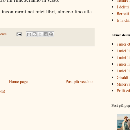
Mentre 
I delitt
 incontrarmi nei miei libri, almeno fino alla
Berretti
E la chi
.com
Elenco dei l
i miei 
i miei li
i miei l
i miei l
i miei l
Giraldi 
Home page
Post più vecchio
Minerva
Frilli ed
om)
Post più pop