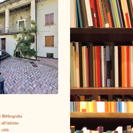
 Bibliografia
all'inferno
 città