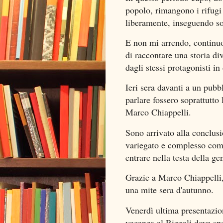
popolo, rimangono i rifugi
liberamente, inseguendo so
E non mi arrendo, continuo
di raccontare una storia di
dagli stessi protagonisti in 
Ieri sera davanti a un pubb
parlare fossero soprattutto 
Marco Chiappelli.
Sono arrivato alla conclusi
variegato e complesso come 
entrare nella testa della gen
Grazie a Marco Chiappelli, 
una mite sera d'autunno.
Venerdì ultima presentazion
vacanza al Rizzoli dove sp