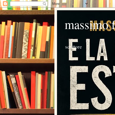
massimo 
scrittore