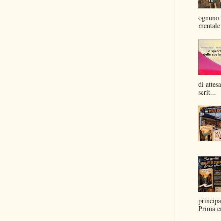
ognuno 
mentale 
di attes
scrit...
principa
Prima er