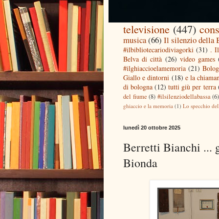
televisione
(447)
cons
musica
(66)
Il silenzio della
#ilbibliotecariodiviagorki
(31)
. I
Belva di città
(26)
video games
#ilghiaccioelamemoria
(21)
Bolog
Giallo e dintorni
(18)
e la chiaman
di bologna
(12)
tutti giù per terra
del fiume
(8)
#ilsilenziodellabassa
(6
ghiaccio e la memoria
(1)
Lo specchio del
lunedì 20 ottobre 2025
Berretti Bianchi ... 
Bionda