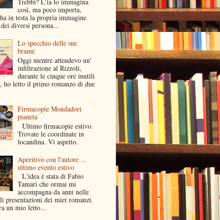
Trebbi? L'ia lo immagina
così, ma poco importa,
ha in testa la propria immagine
dei diversi persona...
Lo specchio delle sue
brame
Oggi mentre attendevo un'
infiltrazione al Rizzoli,
durante le cinque ore inutili
a, ho letto il primo romanzo di due
Firmacopie Mondadori
pianeta
Ultimo firmacopie estivo.
Trovate le coordinate in
locandina. Vi aspetto.
Aperitivo con l'autore ...
ultimo evento estivo
L'idea è stata di Fabio
Tamari che ormai mi
accompagna da anni nelle
li presentazioni dei miei romanzi.
a un mio letto...